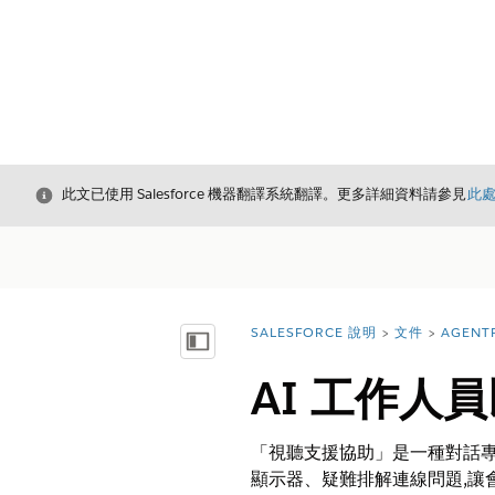
結束
此文已使用 Salesforce 機器翻譯系統翻譯。更多詳細資料請參見
此
SALESFORCE 說明
文件
AGENT
您位於此處：
顯示目錄
AI 工作人
「視聽支援協助」是一種對話專
顯示器、疑難排解連線問題,讓