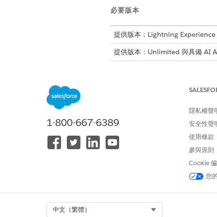
必要版本
提供版本：Lightning Experience
提供版本：Unlimited 與具備 AI Age
服務目錄項目
SALESFO
此專門工作人員會自動使用這些
隱私權聲
要求音訊設備
1-800-667-6389
安全性聲
要求投影機或顯示支援
使用條款
工作人員動作
參與原則
Cookie
這些動作會在您與專門工作人
您
使用 Knowledge 回答問題
取得合格的服務目錄項目
執行服務目錄項目流程
Select Org
中文（繁體）
取得產品啟動卡