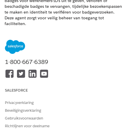
badges voor werknemers-ID's uit te geven, verloren of
beschadigde badges te vervangen, tijdelijke bezoekerspassen
te maken en identiteit te verifiëren voor badgeverzoeken.
Deze agent zorgt voor veilig beheer van toegang tot
faciliteiten.
VEREISTE EDITIONS
Beschikbaar in: Lightning Experience
Beschikbaar in: Unlimited en Enterprise Edition met
1-800-667-6389
uitbreiding AI Agent voor medewerkers.
Servicecatalogusitems
Deze gespecialiseerde agent gebruikt automatisch deze SCI-
SALESFORCE
sjablonen om aan uw verzoek te voldoen. U kunt extra
sjablonen voor servicecatalogusitems configureren om
Privacyverklaring
soortgelijke toepassingen en verzoektypen te ondersteunen.
Beveiligingsverklaring
Nieuwe ID-badge aanvragen
Gebruiksvoorwaarden
Agentacties
Richtlijnen voor deelname