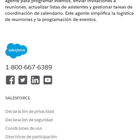
agente para programar eventos, enviar invitaciones a
reuniones, actualizar listas de asistentes y gestionar tareas de
coordinación de calendario. Este agente simplifica la logística
de reuniones y la programación de eventos.
EDICIONES NECESARIAS
Disponible en: Lightning Experience
Disponible en: Ediciones
Enterprise
,
Performance
y
Unlimited
con Agentforce IT Service.
1-800-667-6389
Acciones de agentes
Estas acciones se ejecutan automáticamente durante su
conversación con el agente especializado.
SALESFORCE
Responder a preguntas con Knowledge
Obtener elementos de catálogo de servicio aptos
Declaración de privacidad
Ejecutar flujo de elemento de Catálogo de servicio
Declaración de seguridad
Obtener tarjeta de lanzamiento de producto
Condiciones de uso
Obtener atributos de catálogo de servicio
Programar reunión de Outlook
Directrices de participación