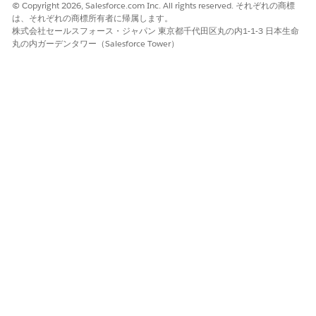
チームメンバー全員が招待され、カレンダーへの招待が送
© Copyright 2026, Salesforce.com Inc. All rights reserved. それぞれの商標
信されました。リモート出席者向けのビデオ会議が完備さ
は、それぞれの商標所有者に帰属します。
株式会社セールスフォース・ジャパン 東京都千代田区丸の内1-1-3 日本生命
れています。
丸の内ガーデンタワー（Salesforce Tower）
この記事で問題は解決されましたか?
ご意見をお待ちしております。
はい
いいえ