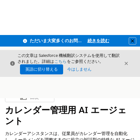
ただいま大変多くのお問い合わせをいただいており、ご連絡までにお時間を頂戴しております
続きを読む
Clo
この文章は Salesforce 機械翻訳システムを使用して翻訳
されました。詳細は
こちら
をご参照ください。
閉じる
閉じ
閉じる
英語に切り替える
今はしません
目次
目次を表示
カレンダー管理用 AI エージェ
ント
カレンダーアシスタンスは、従業員がカレンダー管理を自動化
し、ミーティングを調整するのに役立つ対話型の特殊な AI エージ