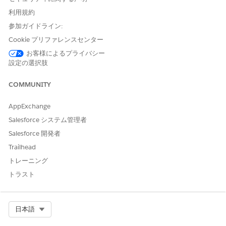
サービスカタログ属性の取得
利用規約
Outlook ミーティングのスケジュール
参加ガイドライン:
Cookie プリファレンスセンター
お客様によるプライバシー
設定の選択肢
例
チームミーティングのスケジュール
COMMUNITY
シナリオ: Jennifer が 8 人のチームと四半期ごとの計画ミーテ
ィングをスケジュールする必要があります。
AppExchange
Salesforce システム管理者
Jennifer: 来週、商品チームと 2 時間の四半期計画ミーティ
ングをスケジュールする必要があります。全員が出社でき
Salesforce 開発者
る時間を見つけていただけますか?
Trailhead
AI エージェント: ミーティングのスケジュールをお手伝い
トレーニング
します。続行する前に確認するために、午前と午後のどち
らを希望しますか? 避けるべき特定の日はありますか?
トラスト
Jennifer: できれば火曜日か水曜日の午後にし、金曜日は避
けてください。
AI エージェント: 四半期ごとの計画ミーティングを火曜日
Select Org
日本語
の午後 2 時に会議室 5A でスケジュールしました。8 人の