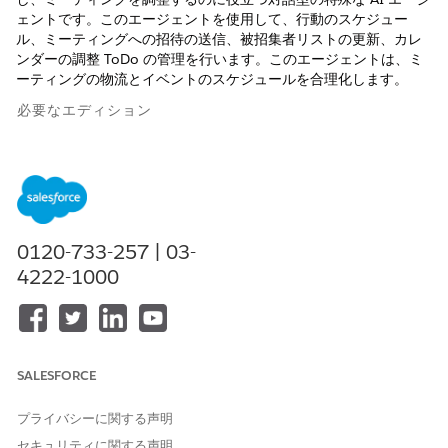
ェントです。このエージェントを使用して、行動のスケジュー
ル、ミーティングへの招待の送信、被招集者リストの更新、カレ
ンダーの調整 ToDo の管理を行います。このエージェントは、ミ
ーティングの物流とイベントのスケジュールを合理化します。
必要なエディション
使用可能なインターフェース: Lightning Experience
使用可能なエディション: Agentforce IT Service が付属する
Enterprise
Edition、
Performance
Edition、および
Unlimited
Edition。
0120-733-257 | 03-
4222-1000
エージェントアクション
これらのアクションは、専門エージェントとの会話中に自動的に
実行されます。
ナレッジを使用して質問に回答
SALESFORCE
対象サービスカタログ項目の取得
Execute Service Catalog Item フロー
プライバシーに関する声明
Get Product Launch Card (商品発売カードを取得)
セキュリティに関する声明