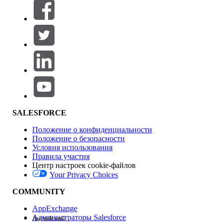
Фильтры (0)
ВЫБРАТЬ ФИЛЬТРЫ
Добавить
Область продуктов
Влияние на функции
SALESFORCE
Положение о конфиденциальности
Положение о безопасности
Условия использования
Правила участия
Центр настроек cookie-файлов
Your Privacy Choices
Версия
COMMUNITY
AppExchange
Администраторы Salesforce
Английский