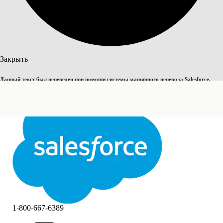
Поиск
Закрыть
Данный текст был переведен при помощи системы машинного перевода Salesforce.
Переключить на английский
Дополнительные сведения см.
здесь
.
Не сейчас
Закрыть
Закрыть
1-800-667-6389