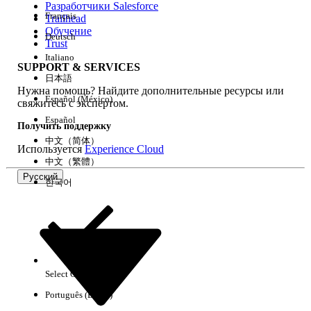
Разработчики Salesforce
Français
Trailhead
Возможности
Обучение
Deutsch
Trust
Italiano
SUPPORT & SERVICES
日本語
Нужна помощь? Найдите дополнительные ресурсы или
Очистить все
Готово
Español (México)
свяжитесь с экспертом.
Español
Получить поддержку
中文（简体）
Используется
Experience Cloud
中文（繁體）
Русский
한국어
Select Org
Русский
Português (Brasil)
Результаты отсутствуют