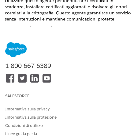
Utilizzare questo agente per identificare i certificati in
scadenza, installare certificati aggiornati e risolvere gli errori
correlati alla crittografia. Questo agente garantisce un servizio
senza interruzioni e mantiene comunicazioni protette.
VERSIONI (EDITION) RICHIESTE
Disponibile nelle versioni: Lightning Experience
Disponibile in:
Enterprise
Edition,
Performance
Edition e
Unlimited
Edition con Agentforce IT Service.
1-800-667-6389
Elementi catalogo di servizi
Questo agente specializzato utilizza automaticamente questi
modelli SCI per soddisfare la richiesta. È possibile configurare
SALESFORCE
ulteriori modelli di elementi catalogo di servizi per supportare
applicazioni e tipi di richieste simili.
Informativa sulla privacy
Rinnova certificato SSL
Informativa sulla protezione
Condizioni di utilizzo
Azioni agente
Linee guida per la