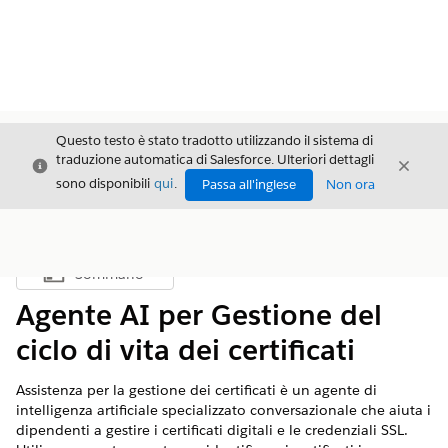
Questo testo è stato tradotto utilizzando il sistema di
traduzione automatica di Salesforce. Ulteriori dettagli
Chiudi
Chiud
Chiudi
sono disponibili
qui
.
Passa all'inglese
Non ora
Sommario
Mostra sommario
Agente AI per Gestione del
ciclo di vita dei certificati
Assistenza per la gestione dei certificati è un agente di
intelligenza artificiale specializzato conversazionale che aiuta i
dipendenti a gestire i certificati digitali e le credenziali SSL.