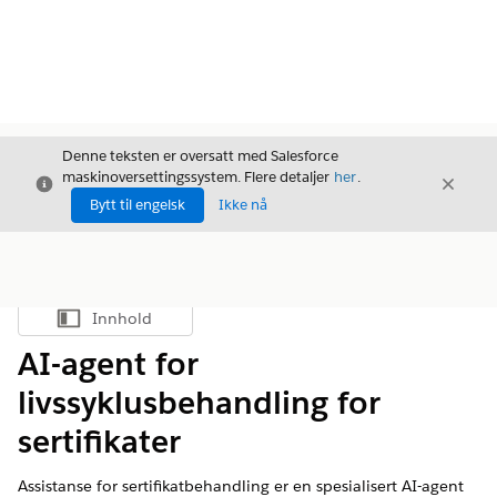
Denne teksten er oversatt med Salesforce
maskinoversettingssystem. Flere detaljer
her
.
Avslutt
Avslut
Avslutt
Bytt til engelsk
Ikke nå
Innhold
Vis innholdsfortegnelse
AI-agent for
livssyklusbehandling for
sertifikater
Assistanse for sertifikatbehandling er en spesialisert AI-agent