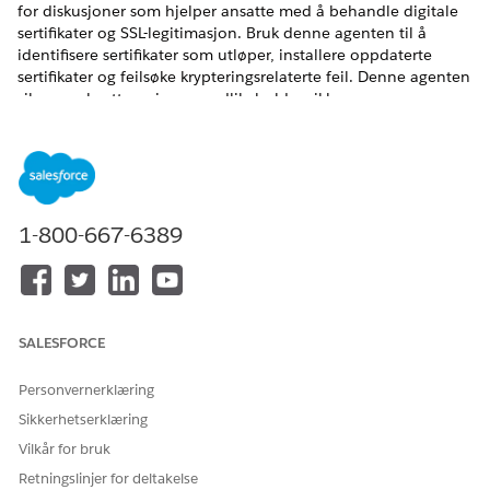
for diskusjoner som hjelper ansatte med å behandle digitale
sertifikater og SSL-legitimasjon. Bruk denne agenten til å
identifisere sertifikater som utløper, installere oppdaterte
sertifikater og feilsøke krypteringsrelaterte feil. Denne agenten
sikrer uavbrutt service og vedlikeholder sikker
kommunikasjon.
NØDVENDIGE UTGAVER
Tilgjengelig i Lightning Experience
1-800-667-6389
Tilgjengelig i
Enterprise
,
Performance
og
Unlimited
Edition
med Agentforce IT Service.
Tjenestekatalogelementer
SALESFORCE
Denne spesialiserte agenten bruker automatisk disse SCI-
malene til å innfri forespørselen din. Du kan konfigurere flere
Personvernerklæring
tjenestekatalogelementmaler for å støtte lignende
Sikkerhetserklæring
programmer og forespørselstyper.
Vilkår for bruk
Forny SSL-sertifikat
Retningslinjer for deltakelse