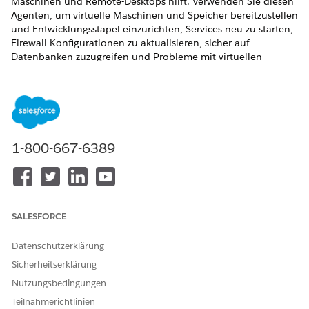
Maschinen und Remote-Desktops hilft. Verwenden Sie diesen
Agenten, um virtuelle Maschinen und Speicher bereitzustellen
und Entwicklungsstapel einzurichten, Services neu zu starten,
Firewall-Konfigurationen zu aktualisieren, sicher auf
Datenbanken zuzugreifen und Probleme mit virtuellen
Maschinen zu melden. Dieser Agent optimiert Cloud-
Vorgänge, unterstützt sicheren Zugriff und hilft bei der
Wartung zuverlässiger Cloud-Umgebungen.
ERFORDERLICHE EDITIONEN
1-800-667-6389
Verfügbarkeit: Lightning Experience
Verfügbarkeit:
Enterprise
,
Performance
und
Unlimited
Edition mit Agentforce IT Service.
SALESFORCE
Servicekatalogelemente
Datenschutzerklärung
Dieser spezialisierte Agent verwendet diese SCI-Vorlagen
automatisch, um Ihre Anforderung zu erfüllen. Sie können
Sicherheitserklärung
zusätzliche Servicekatalogelement-Vorlagen konfigurieren, um
Nutzungsbedingungen
ähnliche Anwendungen und Anforderungstypen zu
Teilnahmerichtlinien
unterstützen.