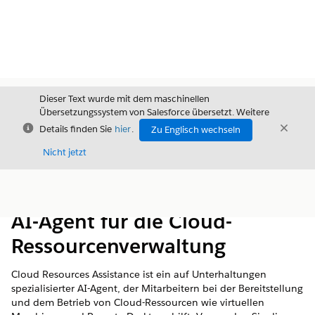
Dieser Text wurde mit dem maschinellen
Übersetzungssystem von Salesforce übersetzt. Weitere
Schließen
Schli
Details finden Sie
hier
.
Zu Englisch wechseln
Schließ
Nicht jetzt
Inhalt
Inhalt anzeigen
AI-Agent für die Cloud-
Ressourcenverwaltung
Cloud Resources Assistance ist ein auf Unterhaltungen
spezialisierter AI-Agent, der Mitarbeitern bei der Bereitstellung
und dem Betrieb von Cloud-Ressourcen wie virtuellen