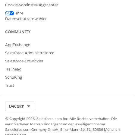
Cookie-Voreinstellungscenter
Bereitstellen einer virtuellen Maschine
Ändern einer virtuellen Maschine
Ihre
Datenschutzauswahlen
Betriebssystem neu installieren
Anfordern einer Firewall-Regeländerung
COMMUNITY
Erstellung von Cloud-Speicher-Buckets anfordern
Neustart oder Neustart der virtuellen Maschine anfordern
AppExchange
Rotation der Anmeldeinformationen anfordern
Tokenrotation anfordern
Salesforce-Administratoren
Datenbankzugriff anfordern
Salesforce-Entwickler
Trailhead
Agentenaktionen
Schulung
Diese Aktionen werden während Ihrer Unterhaltung mit dem
Trust
spezialisierten Agenten automatisch ausgeführt.
Beantworten von Fragen mit Knowledge
Abrufen berechtigter Servicekatalogelemente
Select Org
Deutsch
Servicekatalogelement-Flow ausführen
Produktstartkarte abrufen
© Copyright 2026, Salesforce.com Inc. Alle Rechte vorbehalten. Die
Erstellen eines Vorfalls für Mitarbeiter
verschiedenen Marken sind Eigentum der jeweiligen Inhaber.
Salesforce.com Germany GmbH, Erika-Mann-Str. 31, 80636 München,
Deutschland