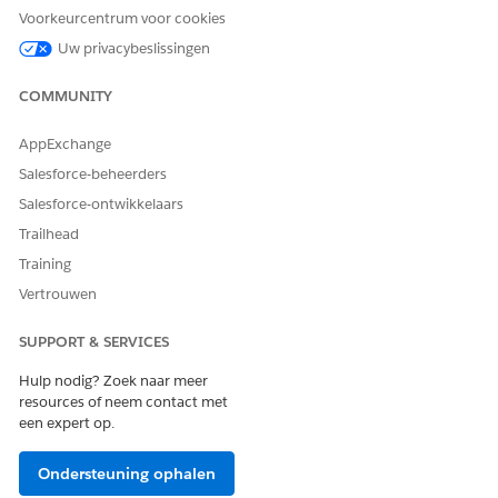
Een virtuele machine wijzigen
Voorkeurcentrum voor cookies
Besturingssysteem opnieuw installeren
Uw privacybeslissingen
Een wijziging van een firewallregel aanvragen
Maken van cloudopslagbuckets aanvragen
COMMUNITY
Herstart of herstart van virtuele machine aanvragen
Rotatie van inloggegevens aanvragen
AppExchange
Tokenrotatie aanvragen
Databasetoegang aanvragen
Salesforce-beheerders
Salesforce-ontwikkelaars
Agentacties
Trailhead
Deze acties worden automatisch uitgevoerd tijdens uw
Training
gesprek met de gespecialiseerde agent.
Vertrouwen
Vragen beantwoorden met Knowledge
In aanmerking komende servicecatalogusitems ophalen
SUPPORT & SERVICES
Stroom Servicecatalogusitem uitvoeren
Hulp nodig? Zoek naar meer
Productlanceringskaart ophalen
resources of neem contact met
Incident maken voor medewerker
een expert op.
Ondersteuning ophalen