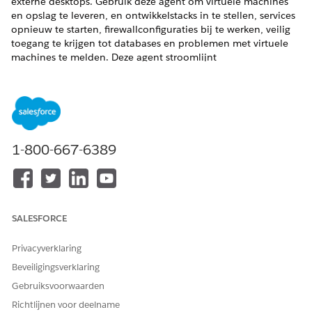
externe desktops. Gebruik deze agent om virtuele machines
en opslag te leveren, en ontwikkelstacks in te stellen, services
opnieuw te starten, firewallconfiguraties bij te werken, veilig
toegang te krijgen tot databases en problemen met virtuele
machines te melden. Deze agent stroomlijnt
cloudbewerkingen, ondersteunt veilige toegang en helpt
betrouwbare cloudomgevingen te onderhouden.
VEREISTE EDITIONS
Beschikbaar in: Lightning Experience
1-800-667-6389
Beschikbaar in:
Enterprise
,
Performance
en
Unlimited
Edition met Agentforce IT Service.
Servicecatalogusitems
SALESFORCE
Deze gespecialiseerde agent gebruikt automatisch deze SCI-
Privacyverklaring
sjablonen om aan uw verzoek te voldoen. U kunt extra
sjablonen voor servicecatalogusitems configureren om
Beveiligingsverklaring
soortgelijke toepassingen en verzoektypen te ondersteunen.
Gebruiksvoorwaarden
Een virtuele machine leveren
Richtlijnen voor deelname