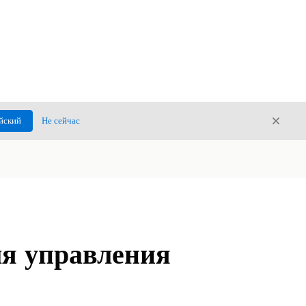
Закры
йский
Не сейчас
Закрыт
ля управления