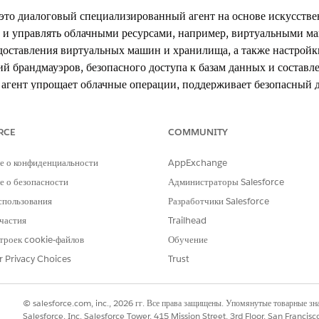
это диалоговый специализированный агент на основе искусстве
 и управлять облачными ресурсами, например, виртуальными 
едоставления виртуальных машин и хранилища, а также настройки
й брандмауэров, безопасного доступа к базам данных и составл
агент упрощает облачные операции, поддерживает безопасный д
RCE
COMMUNITY
xperience
е о конфиденциальности
AppExchange
 о безопасности
Администраторы Salesforce
erformance
и
Unlimited
Edition с Agentforce IT Service.
спользования
Разработчики Salesforce
частия
Trailhead
троек cookie-файлов
Обучение
 автоматически использует эти шаблоны SCI для выполнения за
r Privacy Choices
Trust
нтов каталога услуг для поддержки похожих приложений и типо
машины
© salesforce.com, inc., 2026 гг. Все права защищены. Упомянутые товарные з
ы
Salesforce, Inc. Salesforce Tower, 415 Mission Street, 3rd Floor, San Francis