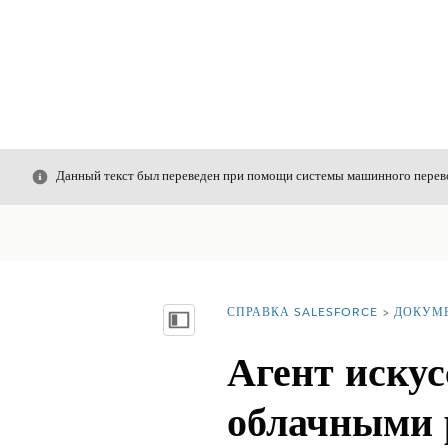
Закрыть
Данный текст был переведен при помощи системы машинного перево
СПРАВКА SALESFORCE
ДОКУМ
Вы находитесь здесь:
Показать содержание
Агент искус
облачными 