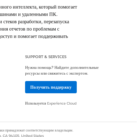
нного интеллекта, который помогает
машинами и удаленными ПК.
 стеков разработки, перезапуска
ения отчетов по проблемам с
оступ и помогает поддерживать
SUPPORT & SERVICES
Нужна помощь? Найдите дополнительные
ресурсы или свяжитесь с экспертом.
Получить поддержку
Используется
Experience Cloud
проса. Вы можете настроить
в запросов.
наки принадлежат соответствующим владельцам.
co, CA 94105, United States