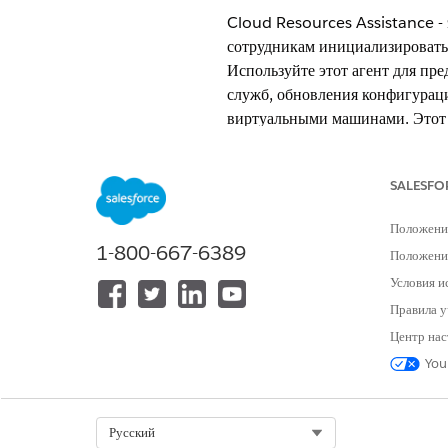
Cloud Resources Assistance - 
сотрудникам инициализировать
Используйте этот агент для пр
служб, обновления конфигураци
виртуальными машинами. Этот 
надежные облачные среды.
ТРЕБУЕМЫЕ ВЕРСИИ
SALESFO
Доступно в версиях: Lightning E
Положени
1-800-667-6389
Положение
Доступно в версиях:
Enterprise
,
P
Условия и
Правила у
Элементы каталога услуг
Центр нас
Этот специализированный агент
You
дополнительные шаблоны элеме
Предоставление виртуальной 
Select Org
Русский
Изменение виртуальной машин