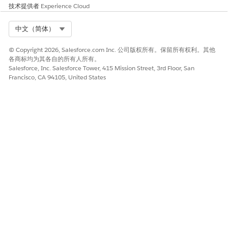
发工具？
技术提供者
Experience Cloud
亞歷克斯:US-East-2 区域，请安装 Docker 和 Kubernetes。
AI 客服人员：您的 VM 已在 AWS US-East-2 中配置，并预
Select Org
中文（简体）
安装了 Ubuntu、16GB RAM、Docker 和 Kubernetes。实
例详细信息和 SSH 凭据已发送到您的电子邮件。您可以使用
© Copyright 2026, Salesforce.com Inc. 公司版权所有。保留所有权利。其他
提供的连接字符串立即访问它。
各商标均为其各自的所有人所有。
Salesforce, Inc. Salesforce Tower, 415 Mission Street, 3rd Floor, San
Francisco, CA 94105, United States
本文章是否解决您的问题？
请与我们共享您的想法，以便我们进行改进！
是
否