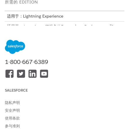
所需的 EDITION
适用于：Lightning Experience
适用于：Agentforce IT服务的
Enterprise
、
Performance
和
Unlimited
Edition。
服务目录项目
此专业客服人员会自动使用这些 SCI 模板来满足您的请求。您可以
1-800-667-6389
配置其他服务目录项目模板，以支持类似的应用程序和请求类型。
配置虚拟机
修改虚拟机
重新安装操作系统
请求防火墙规则更改
SALESFORCE
请求云存储桶创建
请求虚拟机重新启动或重新启动
隐私声明
请求凭据轮换
安全声明
请求令牌轮换
使用条款
请求数据库访问权限
参与准则