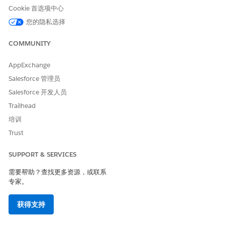
客服人员操作
Cookie 首选项中心
您的隐私选择
这些操作会在您与专业客服人员对话期间自动运行。
使用 Knowledge 回答问题
COMMUNITY
获取合格的服务目录项目
执行服务目录项目流
AppExchange
获取产品发布卡
Salesforce 管理员
为员工创建事件
Salesforce 开发人员
Trailhead
培训
Trust
示例
为开发配置虚拟机
SUPPORT & SERVICES
情况：Alex 需要一个新的虚拟机来为即将到来的项目设置测试环
境。
需要帮助？查找更多资源，或联系
专家。
亞歷克斯:我需要 AWS 上的新虚拟机来测试我们的微服务架
构。能否使用 Ubuntu 和 16GB RAM 设置一个？
获得支持
AI 客服人员：我可以为您配置该虚拟机。在继续之前，要确
认您更喜欢哪个 AWS 区域，是否需要预安装任何特定的开