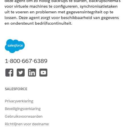
deze agent om zo nodig back-ups te starten, back-upschema's
voor virtuele machines te configureren, synchronisatietaken
uit te voeren en problemen met gegevensintegriteit op te
lossen. Deze agent zorgt voor beschikbaarheid van gegevens
en ondersteunt bedrijfscontinuïteit.
VEREISTE EDITIONS
Beschikbaar in: Lightning Experience
Beschikbaar in:
Enterprise
,
Performance
en
Unlimited
1-800-667-6389
Edition met Agentforce IT Service.
Servicecatalogusitems
Deze gespecialiseerde agent gebruikt automatisch deze SCI-
SALESFORCE
sjablonen om aan uw verzoek te voldoen. U kunt extra
sjablonen voor servicecatalogusitems configureren om
Privacyverklaring
soortgelijke toepassingen en verzoektypen te ondersteunen.
Beveiligingsverklaring
Back-uplevering van virtuele machines aanvragen
Gebruiksvoorwaarden
Reservekopie van gegevens aanvragen
Synchronisatie van gegevensback-up aanvragen
Richtlijnen voor deelname