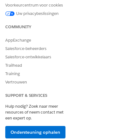
Voorkeurcentrum voor cookies
Agentacties
Uw privacybeslissingen
Deze acties worden automatisch uitgevoerd tijdens uw
gesprek met de gespecialiseerde agent.
COMMUNITY
Vragen beantwoorden met Knowledge
AppExchange
In aanmerking komende servicecatalogusitems ophalen
Stroom Servicecatalogusitem uitvoeren
Salesforce-beheerders
Productlanceringskaart ophalen
Salesforce-ontwikkelaars
Incident maken voor medewerker
Trailhead
Training
Vertrouwen
SUPPORT & SERVICES
VOORBEELD
Geautomatiseerde back-ups configureren voor een virtuele
Hulp nodig? Zoek naar meer
machine
resources of neem contact met
Scenario: Michael wil dagelijkse geautomatiseerde back-
een expert op.
ups instellen voor de databaseserver-VM van zijn team.
Ondersteuning ophalen
Michael: Ik moet dagelijkse back-ups configureren voor