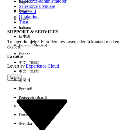
Salesforce-administratorer
Engelsk
Salesforce-utviklere
Français
Trailhead
Erfaring
Opplæring
Deutsch
Trust
Italiano
SUPPORT & SERVICES
日本語
Trenger du hjelp? Finn flere ressurser, eller få kontakt med en
Fjern alle
Utført
Español (México)
ekspert.
Español
Få støtte
中文（简体）
Levert av
Experience Cloud
中文（繁體）
Norsk
한국어
Русский
Português (Brasil)
Suomi
Dansk
Svenska