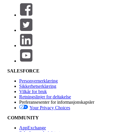
Filtre (0)
VELG FILTRE
Legg til
Produktområde
Funksjonsinnvirkning
SALESFORCE
Personvernerklæring
Sikkerhetserklæring
Vilkår for bruk
Retningslinjer for deltakelse
Preferansesenter for informasjonskapsler
Your Privacy Choices
Utgave
COMMUNITY
AppExchange