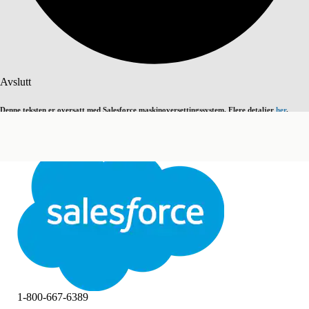
Søk
Avslutt
Denne teksten er oversatt med Salesforce maskinoversettingssystem. Flere detaljer
her
.
Bytt til engelsk
Ikke nå
Avslutt
Avslutt
1-800-667-6389