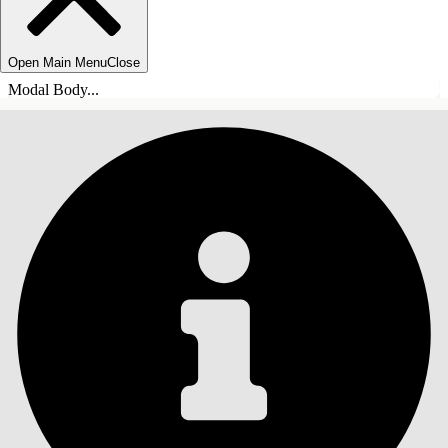
Open Main Menu
Close
Modal Body...
INNHOLD
Søk
Vis innholdsfortegnelse
Innhold