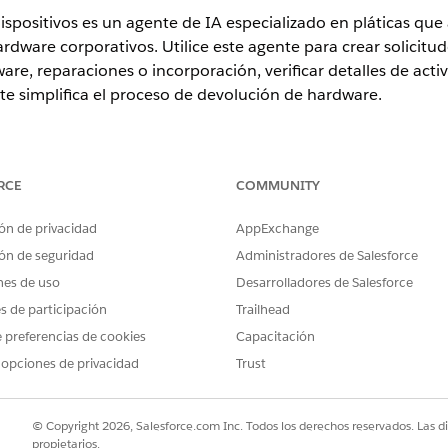
ispositivos es un agente de IA especializado en pláticas qu
rdware corporativos. Utilice este agente para crear solicitu
re, reparaciones o incorporación, verificar detalles de acti
e simplifica el proceso de devolución de hardware.
ence
RCE
COMMUNITY
rise
,
Performance
y
Unlimited
con Agentforce IT Service.
ón de privacidad
AppExchange
ón de seguridad
Administradores de Salesforce
vicio
nes de uso
Desarrolladores de Salesforce
liza automáticamente estas plantillas de SCI para atender su 
es de participación
Trailhead
álogo de servicio adicionales para admitir solicitudes y tipos 
 preferencias de cookies
Capacitación
 opciones de privacidad
Trust
itivo
© Copyright 2026, Salesforce.com Inc. Todos los derechos reservados. Las d
propietarios.