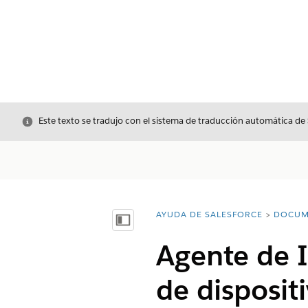
Cerrar
Este texto se tradujo con el sistema de traducción automática de
AYUDA DE SALESFORCE
DOCUM
Usted está aquí:
Mostrar índice de materias
Agente de 
de disposit