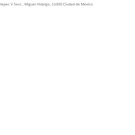
do.
ultepec V Secc., Miguel Hidalgo, 11000 Ciudad de México
 TI.
l actual?
 confirmar antes de continuar, ¿su
gada o la dejará en el escritorio de
82. Realice una copia de seguridad de
nta 3 durante el horario de oficina. Una
segura.