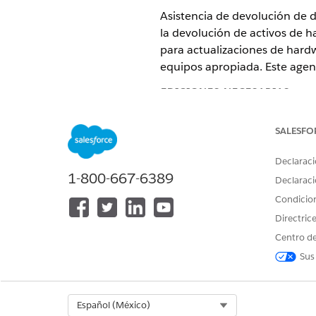
Asistencia de devolución de d
la devolución de activos de ha
para actualizaciones de hardwa
equipos apropiada. Este agent
EDICIONES NECESARIAS
Disponible en: Lightning Experi
SALESFO
Disponible en: Ediciones
Enterp
Declaraci
1-800-667-6389
Declaraci
Elementos de catálogo de ser
Condicio
Este agente especializado uti
Directric
plantillas de elementos de cat
Centro de
Sus
Solicitar devolución de dispos
Acciones de agente
Select Org
Español (México)