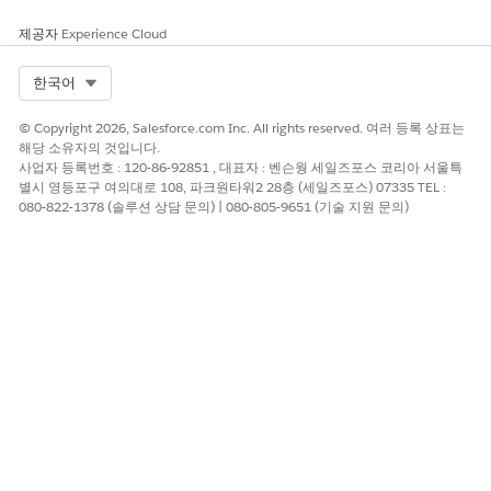
AI 에이전트: 노트북 LT-4782에 대한 장치 반환 요청이 생성
되었습니다. 업무 시간 동안 개인 파일을 백업하고 충전기가
제공자
Experience Cloud
있는 노트북을 3층의 IT 데스크로 가져옵니다. 수신되면 자
산 레코드가 업데이트되고 장치가 안전하게 지워집니다.
Select Org
한국어
© Copyright 2026, Salesforce.com Inc. All rights reserved. 여러 등록 상표는
해당 소유자의 것입니다.
사업자 등록번호 : 120-86-92851 , 대표자 : 벤슨웡 세일즈포스 코리아 서울특
이 기사를 통해 문제를 해결했습니까?
별시 영등포구 여의대로 108, 파크원타워2 28층 (세일즈포스) 07335 TEL :
080-822-1378 (솔루션 상담 문의) | 080-805-9651 (기술 지원 문의)
개선을 위한 의견을 보내주세요.
예
아니요