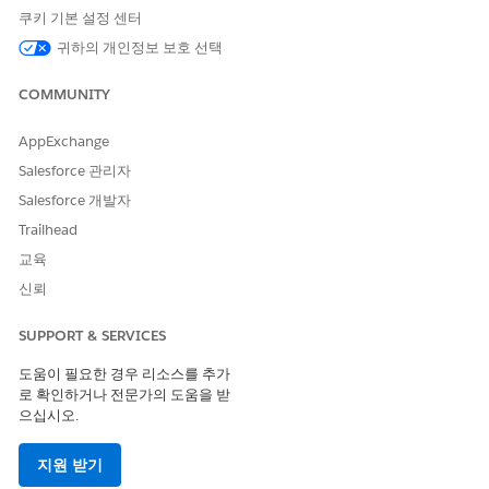
적격 서비스 카탈로그 항목 가져오기
쿠키 기본 설정 센터
서비스 카탈로그 항목 플로 실행
귀하의 개인정보 보호 선택
제품 출시 카드 가져오기
직원에 대한 사고 만들기
COMMUNITY
현재 할당된 자산 세부 사항 가져오기
AppExchange
Salesforce 관리자
Salesforce 개발자
예
Trailhead
하드웨어 업그레이드를 위해 랩톱 반품
교육
시나리오: 톰은 새 노트북을 받으면서 기존 노트북을 IT 부서로
신뢰
반품해야 합니다.
톰: 다음 주에 새 노트북을 구매합니다. 현재 항목을 반환하
SUPPORT & SERVICES
려면 어떻게 해야 합니까?
도움이 필요한 경우 리소스를 추가
AI 에이전트: 장치 반품 요청 만들기를 도와드릴 수 있습니
로 확인하거나 전문가의 도움을 받
다. 진행하기 전에 확인하려면 현재 노트북 자산 태그가 LT-
으십시오.
4782이고 선불 배송 레이블이 필요합니까? 또는 IT 데스크
에 놓으시겠습니까?
지원 받기
톰: 예, 내 노트북이며 IT 데스크에 놓습니다.