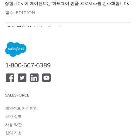
장합니다. 이 에이전트는 하드웨어 반품 프로세스를 간소화합니다.
필수 EDITION
지원 제품: Lightning Experience
지원 제품: Agentforce IT 서비스가 포함된
Enterprise
,
Performance
및
Unlimited
Edition.
서비스 카탈로그 항목
1-800-667-6389
이 전문 에이전트는 다음 SCI 템플릿을 자동으로 사용하여 요청을
처리합니다. 유사한 신청 및 요청 유형을 지원하도록 추가 서비스
카탈로그 항목 템플릿을 구성할 수 있습니다.
장치 반품 요청
SALESFORCE
에이전트 작업
개인정보 처리방침
이러한 작업은 전문 에이전트와 대화하는 동안 자동으로 실행됩니
보안 정책
다.
사용 약관
Knowledge로 질문 답변
참여 지침