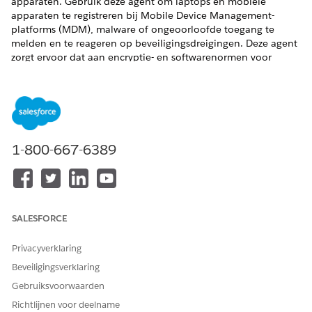
apparaten. Gebruik deze agent om laptops en mobiele
apparaten te registreren bij Mobile Device Management-
platforms (MDM), malware of ongeoorloofde toegang te
melden en te reageren op beveiligingsdreigingen. Deze agent
zorgt ervoor dat aan encryptie- en softwarenormen voor
apparaatbescherming wordt voldaan.
VEREISTE EDITIONS
Beschikbaar in: Lightning Experience
1-800-667-6389
Beschikbaar in:
Enterprise
,
Performance
en
Unlimited
Edition met Agentforce IT Service.
Servicecatalogusitems
SALESFORCE
Deze gespecialiseerde agent gebruikt automatisch deze SCI-
sjablonen om aan uw verzoek te voldoen. U kunt extra
Privacyverklaring
sjablonen voor servicecatalogusitems configureren om
soortgelijke toepassingen en verzoektypen te ondersteunen.
Beveiligingsverklaring
Gebruiksvoorwaarden
Apparaat registreren voor MDM
Beveiligingsincident melden
Richtlijnen voor deelname