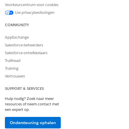
Voorkeurcentrum voor cookies
Agentacties
Uw privacybeslissingen
Deze acties worden automatisch uitgevoerd tijdens uw
gesprek met de gespecialiseerde agent.
COMMUNITY
Vragen beantwoorden met Knowledge
AppExchange
In aanmerking komende servicecatalogusitems ophalen
Stroom Servicecatalogusitem uitvoeren
Salesforce-beheerders
Productlanceringskaart ophalen
Salesforce-ontwikkelaars
Incident maken voor medewerker
Trailhead
Huidige toegewezen activumdetails ophalen
Training
Vertrouwen
SUPPORT & SERVICES
VOORBEELD
Hulp nodig? Zoek naar meer
Een nieuwe laptop registreren bij MDM
resources of neem contact met
Scenario: Amanda heeft een nieuwe bedrijfslaptop
een expert op.
ontvangen en moet deze registreren in het beheersysteem
voor mobiele apparaten.
Ondersteuning ophalen