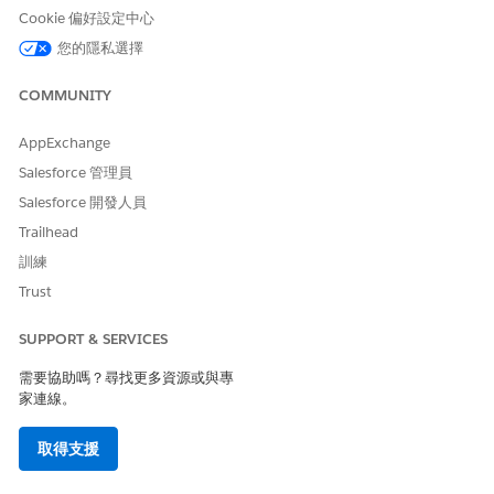
為員工建立事件
Cookie 偏好設定中心
取得目前指派的資產詳細資料
您的隱私選擇
COMMUNITY
AppExchange
範例
Salesforce 管理員
將新的筆記型電腦註冊至 MDM
Salesforce 開發人員
實例：Amanda 收到新的公司筆記型電腦,且需要將其註冊至行
Trailhead
動裝置管理系統。
訓練
Amanda:我剛收到新的筆記型電腦。如何將其註冊到安全性
Trust
管理系統中?
AI 工作人員:我可以協助您在 MDM 中註冊您的筆記型電腦。
SUPPORT & SERVICES
若要確認在繼續之前,您的筆記型電腦序號是 SN-98234-LT,
且您是否已連線至公司網路?
需要協助嗎？尋找更多資源或與專
Amanda:是,這是序號,而我使用的是辦公室 Wi-Fi。
家連線。
AI 工作人員:您的筆記型電腦 SN-98234-LT 已註冊至 MDM
平台。現在會套用安全性原則,包括磁碟加密和防毒軟體。此
取得支援
流程需要約 10 分鐘。註冊完成後,您將收到確認通知。