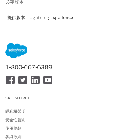
必要版本
提供版本：Lightning Experience
提供版本：具備 Agentforce IT Service 的
Enterprise
、
Performance
及
Unlimited
Edition。
服務目錄項目
此專門工作人員會自動使用這些 SCI 範本來滿足您的要求。您可以
1-800-667-6389
設定其他服務目錄項目範本來支援類似的應用程式和要求類型。
註冊 MDM 的裝置
報告裝置安全性事件
工作人員動作
SALESFORCE
這些動作會在您與專門工作人員交談期間自動執行。
隱私權聲明
使用 Knowledge 回答問題
安全性聲明
取得合格的服務目錄項目
使用條款
執行服務目錄項目流程
參與原則
取得產品啟動卡