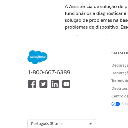
A Assistência de solução de 
funcionários a diagnosticar e
solução de problemas na base
problemas de dispositivo. Es
EDIÇÕES OBRIGATÓRIAS
Disponível em: Lightning Exper
SALESFO
Disponível em: Edições
Enterpri
Declaraçã
1-800-667-6389
Declaraç
Itens do Catálogo de serviço
Termos d
Esse agente especializado us
Diretrize
modelos de item do catálogo d
Centro de
Sua
Solicitar instalação do Monit
Solicitar suporte de criptogra
Select Org
Português (Brasil)
Ações do agente