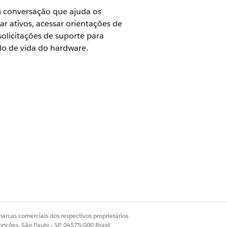
m conversação que ajuda os
r ativos, acessar orientações de
olicitações de suporte para
lo de vida do hardware.
solicitação. Você pode configurar
 de solicitação semelhantes.
arcas comerciais dos respectivos proprietários.
onções, São Paulo - SP, 04575-000 Brasil