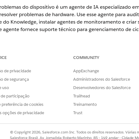
problemas do dispositivo é um agente de IA especializado e
 resolver problemas de hardware. Use esse agente para audita
 do Knowledge, instalar agentes de monitoramento e criar s
se agente fornece suporte técnico para gerenciamento de cic
ience
RCE
COMMUNITY
se
,
Performance
e
Unlimited
com o Serviço de TI Agentforce.
o de privacidade
AppExchange
ão de segurança
Administradores do Salesforce
s
e uso
Desenvolvedores do Salesforce
a automaticamente esses modelos de SCI para atender à sua 
s de participação
Trailhead
e serviços adicionais para dar suporte a aplicativos e tipos
 preferência de cookies
Treinamento
s opções de privacidade
Trust
oring Agent
fia de dispositivo
© Copyright 2026, Salesforce.com Inc. Todos os direitos reservados. Várias m
Salesforce Brasil, Av. Jornalista Roberto Marinho, 85 - 14º andar - Cidade M