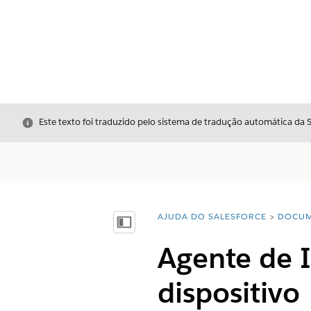
Fechar
Este texto foi traduzido pelo sistema de tradução automática da 
AJUDA DO SALESFORCE
DOCUM
Você está aqui:
Mostrar índice
Agente de 
dispositivo