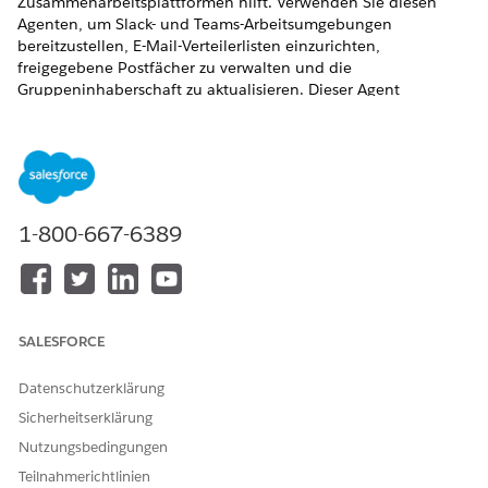
Zusammenarbeitsplattformen hilft. Verwenden Sie diesen
Agenten, um Slack- und Teams-Arbeitsumgebungen
bereitzustellen, E-Mail-Verteilerlisten einzurichten,
freigegebene Postfächer zu verwalten und die
Gruppeninhaberschaft zu aktualisieren. Dieser Agent
optimiert die Verwaltung der Kommunikationsinfrastruktur.
ERFORDERLICHE EDITIONEN
Verfügbarkeit: Lightning Experience
1-800-667-6389
Verfügbarkeit:
Enterprise
,
Performance
und
Unlimited
Edition mit Agentforce IT Service.
Servicekatalogelemente
SALESFORCE
Dieser spezialisierte Agent verwendet diese SCI-Vorlagen
automatisch, um Ihre Anforderung zu erfüllen. Sie können
Datenschutzerklärung
zusätzliche Servicekatalogelement-Vorlagen konfigurieren, um
ähnliche Anwendungen und Anforderungstypen zu
Sicherheitserklärung
unterstützen.
Nutzungsbedingungen
Neuen E-Mail-Account anfordern (mit Microsoft Entra-ID)
Teilnahmerichtlinien