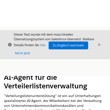
Dieser Text wurde mit dem maschinellen
Übersetzungssystem von Salesforce übersetzt. Weitere
Schließen
Schli
Details finden Sie
hier
.
Zu Englisch wechseln
Schließ
Nicht jetzt
Inhalt
Inhalt anzeigen
AI-Agent für die
Verteilerlistenverwaltung
"Verteilungslistenunterstützung" ist ein auf Unterhaltungen
spezialisierter AI-Agent, der Mitarbeitern bei der Verwaltung
von Unternehmenskommunikationskanälen und