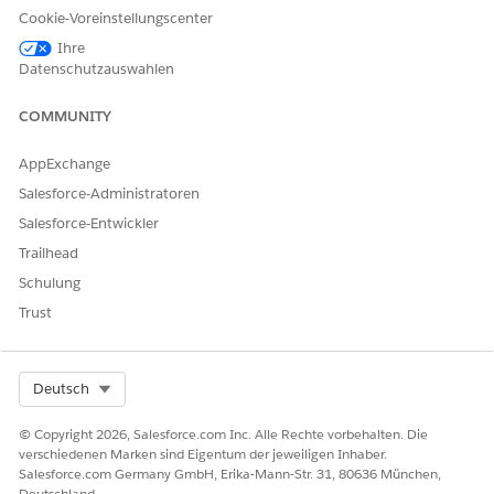
Aktualisierung der Verteilerlistenmitgliedschaft anfordern
Cookie-Voreinstellungscenter
Arbeitsumgebung 'Neue Teams anfordern'
Ihre
Gruppe oder Teaminhaber ändern
Datenschutzauswahlen
Erstellen eines neuen Zusammenarbeitsbereichs
Anfordern einer neuen Verteilerliste oder -gruppe
COMMUNITY
Freigegebenes Postfach anfordern
AppExchange
Agentenaktionen
Salesforce-Administratoren
Diese Aktionen werden während Ihrer Unterhaltung mit dem
Salesforce-Entwickler
spezialisierten Agenten automatisch ausgeführt.
Trailhead
Beantworten von Fragen mit Knowledge
Schulung
Abrufen berechtigter Servicekatalogelemente
Servicekatalogelement-Flow ausführen
Trust
Produktstartkarte abrufen
Erstellen eines Vorfalls für Mitarbeiter
Select Org
Deutsch
© Copyright 2026, Salesforce.com Inc. Alle Rechte vorbehalten. Die
verschiedenen Marken sind Eigentum der jeweiligen Inhaber.
Salesforce.com Germany GmbH, Erika-Mann-Str. 31, 80636 München,
BEISPIEL
Deutschland