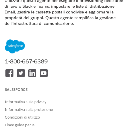
Utilizzare questo agente per eseguire il provisioning delle aree
di lavoro Slack e Teams, impostare le liste di distribuzione
Email, gestire le cassette postali condivise e aggiornare la
proprietà dei gruppi. Questo agente semplifica la gestione
dell'infrastruttura di comunicazione.
VERSIONI (EDITION) RICHIESTE
Disponibile nelle versioni: Lightning Experience
Disponibile in:
Enterprise
Edition,
Performance
Edition e
1-800-667-6389
Unlimited
Edition con Agentforce IT Service.
Elementi catalogo di servizi
Questo agente specializzato utilizza automaticamente questi
SALESFORCE
modelli SCI per soddisfare la richiesta. È possibile configurare
ulteriori modelli di elementi catalogo di servizi per supportare
Informativa sulla privacy
applicazioni e tipi di richieste simili.
Informativa sulla protezione
Richiedi nuovo account email (con ID Microsoft Entra)
Condizioni di utilizzo
Richiedi aggiornamento appartenenza elenco di
distribuzione
Linee guida per la