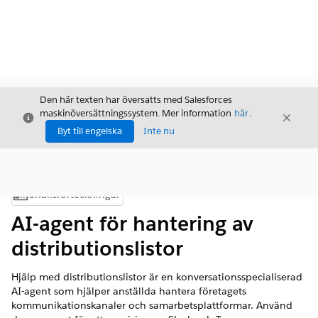
Den här texten har översatts med Salesforces
maskinöversättningssystem. Mer information
här
.
Stäng
Stäng
Stäng
Byt till engelska
Inte nu
Innehållsförteckningar
Visa innehållsförteckning
AI-agent för hantering av
distributionslistor
Hjälp med distributionslistor är en konversationsspecialiserad
AI-agent som hjälper anställda hantera företagets
kommunikationskanaler och samarbetsplattformar. Använd