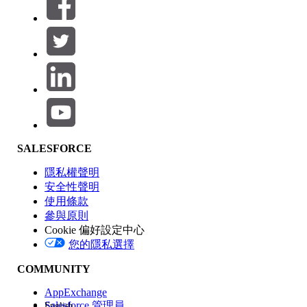
篩選器 (0)
選取篩選
新增
產品區域
SALESFORCE
功能影響
隱私權聲明
安全性聲明
使用條款
參與原則
Cookie 偏好設定中心
版本
您的隱私選擇
COMMUNITY
AppExchange
Salesforce 管理員
English