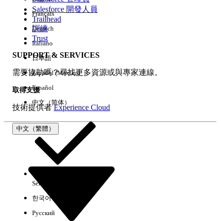
Salesforce 開發人員
Français
經驗
Trailhead
訓練
Deutsch
Trust
Italiano
SUPPORT & SERVICES
日本語
全部清除
完成
需要協助嗎？尋找更多資源或與專家連線。
Español (México)
Español
取得支援
中文（简体）
技術提供者
Experience Cloud
中文（繁體）
Select Org
中文（繁體）
한국어
Русский
沒有結果