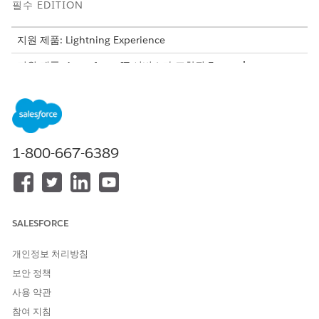
필수 EDITION
지원 제품: Lightning Experience
지원 제품: Agentforce IT 서비스가 포함된
Enterprise
,
Performance
및
Unlimited
Edition.
서비스 카탈로그 항목
이 전문 에이전트는 다음 SCI 템플릿을 자동으로 사용하여 요청을
1-800-667-6389
처리합니다. 유사한 신청 및 요청 유형을 지원하도록 추가 서비스
카탈로그 항목 템플릿을 구성할 수 있습니다.
Office Supplies 요청하기
클리닝 지원 요청
보고서 건물 유지 관리 문제
SALESFORCE
Office Move IT 지원 요청
요청 소형 가구 이동
개인정보 처리방침
AC 온도 조절
보안 정책
예비 회의실
사용 약관
에이전트 작업
참여 지침