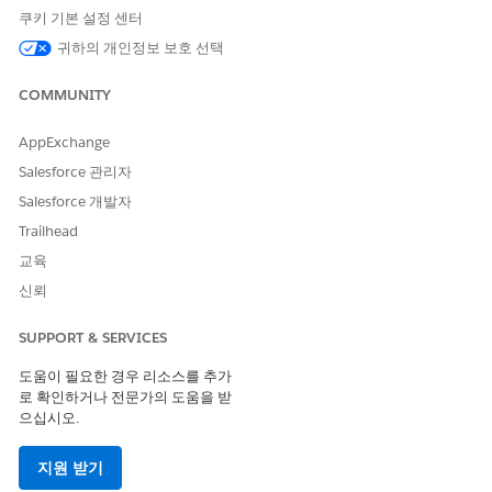
쿠키 기본 설정 센터
이러한 작업은 전문 에이전트와 대화하는 동안 자동으로 실행됩니
다.
귀하의 개인정보 보호 선택
Knowledge로 질문 답변
COMMUNITY
적격 서비스 카탈로그 항목 가져오기
서비스 카탈로그 항목 플로 실행
AppExchange
제품 출시 카드 가져오기
Salesforce 관리자
직원에 대한 사고 만들기
Salesforce 개발자
Trailhead
교육
신뢰
예
사무실에서 온도 문제 보고
SUPPORT & SERVICES
시나리오: James와 그의 팀은 사무실 공간이 너무 추워 불편합
니다.
도움이 필요한 경우 리소스를 추가
로 확인하거나 전문가의 도움을 받
James: 4층 섹션의 에어컨이 너무 춥습니다. 온도를 조정할
으십시오.
수 있습니까?
AI 에이전트: 온도 조정에 도움이 될 수 있습니다. 진행하기
지원 받기
전에 확인하려면 북쪽, 남쪽, 동쪽 또는 서쪽 날개와 같이 4