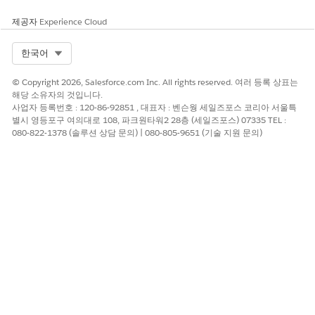
층의 어느 섹션에 있습니까?
James: 우리는 엘리베이터 벤치 근처의 동쪽 날개에 있습니
제공자
Experience Cloud
다.
AI 에이전트: 4층 동쪽 날개의 온도를 조정하기 위해 시설 요
Select Org
한국어
청 REQ-002847을 만들었습니다. 시설 기술자는 30분 이내
에 HVAC 영역 컨트롤을 확인하고 더 편안한 수준으로 온도
© Copyright 2026, Salesforce.com Inc. All rights reserved. 여러 등록 상표는
를 조정합니다. 한 시간 이내에 개선 사항을 확인해야 합니
해당 소유자의 것입니다.
사업자 등록번호 : 120-86-92851 , 대표자 : 벤슨웡 세일즈포스 코리아 서울특
다.
별시 영등포구 여의대로 108, 파크원타워2 28층 (세일즈포스) 07335 TEL :
080-822-1378 (솔루션 상담 문의) | 080-805-9651 (기술 지원 문의)
이 기사를 통해 문제를 해결했습니까?
개선을 위한 의견을 보내주세요.
예
아니요