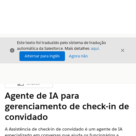
Este texto foi traduzido pelo sistema de tradução
automática da Salesforce. Mais detalhes
aqui
.
Fechar
Fecha
Fechar
Alternar para inglês
Agora não
Índice
Mostrar índice
Agente de IA para
gerenciamento de check-in de
convidado
A Assistência de check-in de convidado é um agente de IA
especializado em conversas que ajuda os funcionários a