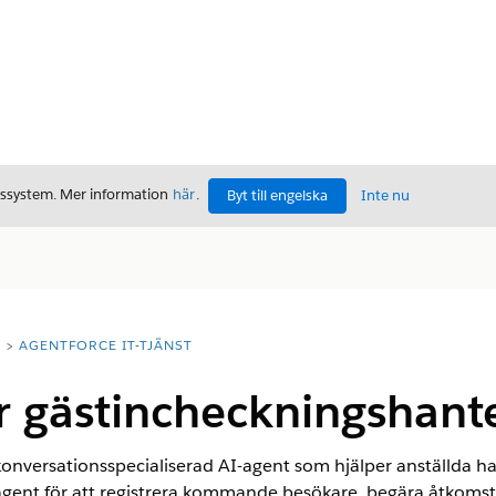
gssystem. Mer information
här
.
Byt till engelska
Inte nu
T
AGENTFORCE IT-TJÄNST
r gästincheckningshant
onversationsspecialiserad AI-agent som hjälper anställda ha
gent för att registrera kommande besökare, begära åtkoms