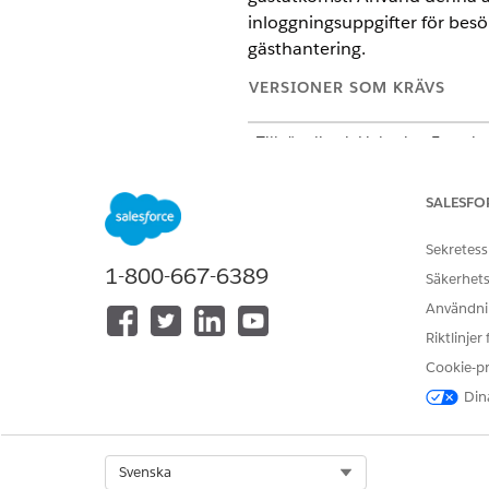
inloggningsuppgifter för besö
gästhantering.
VERSIONER SOM KRÄVS
Tillgängliga i: Lightning Experi
Tillgängliga i:
Enterprise
,
Perfo
SALESFO
Servicekatalogobjekt
Sekretess
1-800-667-6389
Säkerhets
Denna specialiserade agent an
ytterligare servicekatalogobj
Användnin
Riktlinjer
Begär gäst-Wi-Fi-åtkomst
Cookie-p
Begär gäståtkomst
Dina
Agentåtgärder
Dessa åtgärder körs automati
Select Org
Svenska