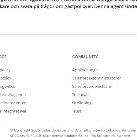
kare och svara på frågor om gästpolicyer. Denna agent underl
ence
rmance
och
Unlimited
Editions med Agentforce IT Service.
RCE
COMMUNITY
policy
AppExchange
policy
Salesforce-administratörer
vänder automatiskt dessa SCI-mallar för att uppfylla din b
ektmallar för att stödja liknande program och begärantyper.
gsvillkor
Salesforce-utvecklare
 för deltagande
Trailhead
referenscenter
Utbildning
 integritetsval
Trust
© Copyright 2026, Salesforce.com Inc. Alla rättigheter förbehålles. Varumärk
skt under din konversation med den specialiserade agenten.
SFDC SWEDEN AB, Klarabergsviadukten 63, 111 64 Stockholm, Sweden