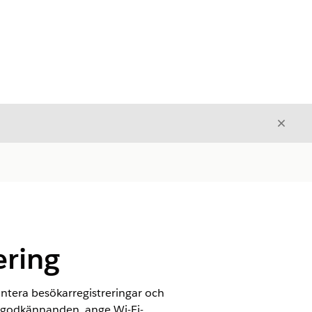
Stäng
Stäng
ering
ntera besökarregistreringar och
tgodkännanden, ange Wi-Fi-