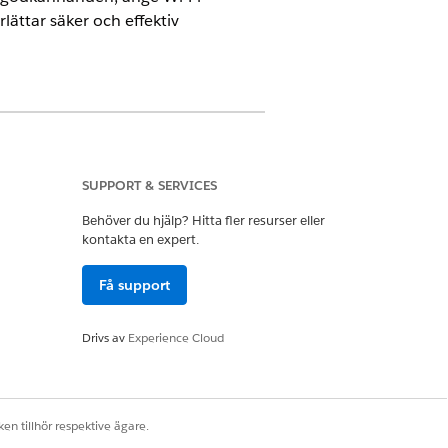
ättar säker och effektiv
SUPPORT & SERVICES
Behöver du hjälp? Hitta fler resurser eller
kontakta en expert.
egäran. Du kan konfigurera
Få support
Drivs av
Experience Cloud
en tillhör respektive ägare.