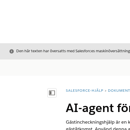
Stäng
Den här texten har översatts med Salesforces maskinöversättnin
SALESFORCE-HJÄLP
DOKUMEN
Du är här:
Visa innehållsförteckning
AI-agent fö
Gästincheckningshjälp är en k
gäståtkomst. Använd denna a