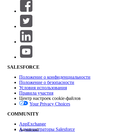
Фильтры (0)
ВЫБРАТЬ ФИЛЬТРЫ
Добавить
Область продуктов
Влияние на функции
SALESFORCE
Положение о конфиденциальности
Положение о безопасности
Условия использования
Правила участия
Центр настроек cookie-файлов
Your Privacy Choices
Версия
COMMUNITY
AppExchange
Администраторы Salesforce
Английский