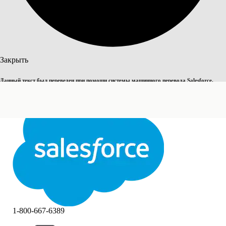
Поиск
Закрыть
Данный текст был переведен при помощи системы машинного перевода Salesforce.
Переключить на английский
Дополнительные сведения см.
здесь
.
Не сейчас
Закрыть
Закрыть
1-800-667-6389