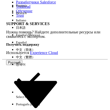
Разработчики Salesforce
Français
Trailhead
Возможности
Обучение
Deutsch
Trust
Italiano
SUPPORT & SERVICES
日本語
Нужна помощь? Найдите дополнительные ресурсы или
Очистить все
Готово
Español (México)
свяжитесь с экспертом.
Español
Получить поддержку
中文（简体）
Используется
Experience Cloud
中文（繁體）
Русский
한국어
Select Org
Русский
Português (Brasil)
Результаты отсутствуют