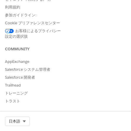
仮想マシンのプロビジョニング
利用規約
エージェントアクション
参加ガイドライン:
Cookie プリファレンスセンター
これらのアクションは、専門エージェントとの会話中に自動的に
実行されます。
お客様によるプライバシー
設定の選択肢
ナレッジを使用して質問に回答
対象サービスカタログ項目の取得
COMMUNITY
Execute Service Catalog Item フロー
Get Product Launch Card (商品発売カードを取得)
AppExchange
Create Incident For Employee
(従業員のインシデントの作
Salesforce システム管理者
成)
Salesforce 開発者
Trailhead
トレーニング
トラスト
例
新規プロジェクト用の Kubernetes クラスターのプロビジョニ
ング
Select Org
日本語
シナリオ: DevOps エンジニアの Laura は、マイクロサービス
パイロットプロジェクト用に新しい Kubernetes クラスターを