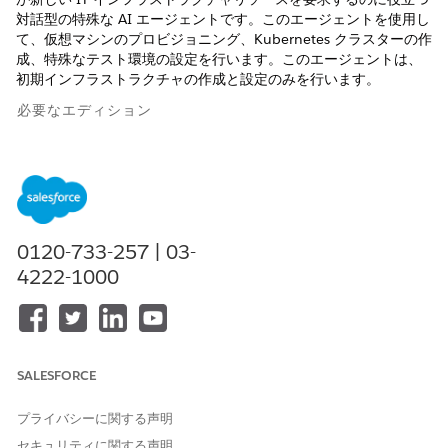
対話型の特殊な AI エージェントです。このエージェントを使用し
て、仮想マシンのプロビジョニング、Kubernetes クラスターの作
成、特殊なテスト環境の設定を行います。このエージェントは、
初期インフラストラクチャの作成と設定のみを行います。
必要なエディション
使用可能なインターフェース: Lightning Experience
使用可能なエディション: Agentforce IT Service が付属する
Enterprise
Edition、
Performance
Edition、および
Unlimited
Edition。
0120-733-257 | 03-
4222-1000
サービスカタログ項目
この専門エージェントは、自動的に次の SCI テンプレートを使用
して要求に対応します。同様のアプリケーションと要求種別をサ
ポートするように追加のサービスカタログ項目テンプレートを設
SALESFORCE
定できます。
Request Server Decommissioning
(サーバの廃棄の要求)
プライバシーに関する声明
Kubernetes クラスタプロビジョニングの要求
セキュリティに関する声明