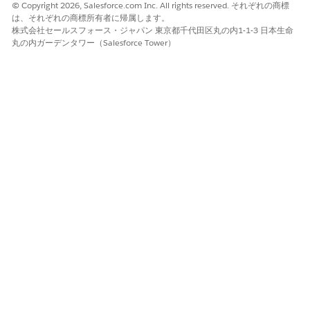
© Copyright 2026, Salesforce.com Inc. All rights reserved. それぞれの商標
必要としています。
は、それぞれの商標所有者に帰属します。
Laura: マイクロサービスパイロット用に AWS でプロビジ
株式会社セールスフォース・ジャパン 東京都千代田区丸の内1-1-3 日本生命
丸の内ガーデンタワー（Salesforce Tower）
ョニングされた新しい Kubernetes クラスターが必要で
す。設定できるか?
AI エージェント: その K8s クラスターをプロビジョニング
できます。続行する前に確認するには、どの AWS リージ
ョンが必要で、クラスタに最初に何個のノードを含める必
要がありますか?
Laura: US-West-2 リージョンで、最初は 5 つのノード (ア
プリケーション用が 3 つ、監視用が 2 つ) で構成されま
す。
AI エージェント: Kubernetes クラスターが AWS US-West-
2 でプロビジョニングされ、5 つのノード (3 つのアプリケ
ーションノード、2 つの監視ノード) があります。クラスタ
ーの詳細、kubeconfig ファイル、アクセスログイン情報が
メールに送信されました。クラスタはワークロードをリリ
ースする準備が整っており、将来の拡張に備えて自動拡張
が有効になっています。