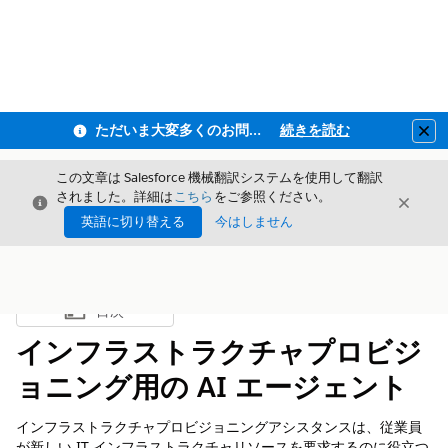
ただいま大変多くのお問い合わせをいただいており、ご連絡までにお時間を頂戴しております
続きを読む
Clo
この文章は Salesforce 機械翻訳システムを使用して翻訳
されました。詳細は
こちら
をご参照ください。
閉じる
閉じ
閉じる
英語に切り替える
今はしません
目次
目次を表示
インフラストラクチャプロビジ
ョニング用の AI エージェント
インフラストラクチャプロビジョニングアシスタンスは、従業員
が新しい IT インフラストラクチャリソースを要求するのに役立つ