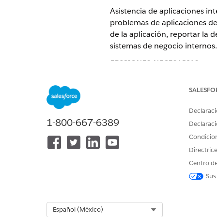
Asistencia de aplicaciones in
problemas de aplicaciones de 
de la aplicación, reportar la
sistemas de negocio internos.
EDICIONES NECESARIAS
Disponible en: Lightning Experi
SALESFO
Disponible en: Ediciones
Enterp
Declaraci
1-800-667-6389
Declaraci
Elementos de catálogo de ser
Condicio
Este agente especializado uti
Directric
plantillas de elementos de cat
Centro de
Sus
Reportar problemas de aplica
Acciones de agente
Select Org
Español (México)