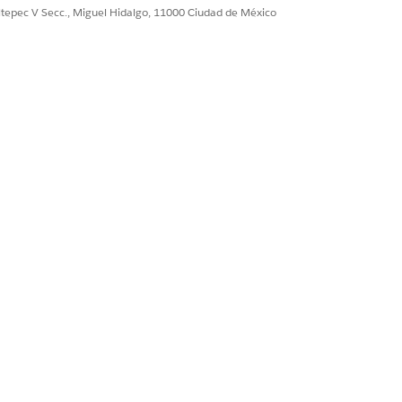
do.
ultepec V Secc., Miguel Hidalgo, 11000 Ciudad de México
stos internos muestra un mensaje
enviar mi reporte. Dice "Formato de
¿qué reporte de gastos está
de 2MB cada uno.
astos investigue el error "Formato de
o de fecha en la versión más reciente
ución. Recibirá una notificación