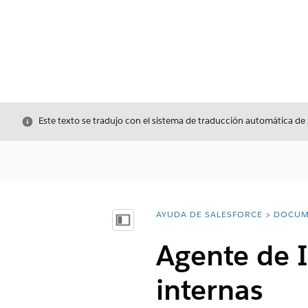
Cerrar
Este texto se tradujo con el sistema de traducción automática de
AYUDA DE SALESFORCE
DOCUM
Usted está aquí:
Mostrar índice de materias
Agente de I
internas