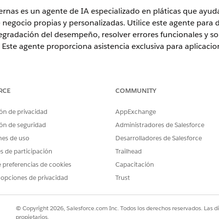
ternas es un agente de IA especializado en pláticas que ayud
negocio propias y personalizadas. Utilice este agente para 
 degradación del desempeño, resolver errores funcionales y 
 Este agente proporciona asistencia exclusiva para aplicacio
ence
RCE
COMMUNITY
rise
,
Performance
y
Unlimited
con Agentforce IT Service.
ón de privacidad
AppExchange
ón de seguridad
Administradores de Salesforce
vicio
nes de uso
Desarrolladores de Salesforce
liza automáticamente estas plantillas de SCI para atender su 
es de participación
Trailhead
álogo de servicio adicionales para admitir solicitudes y tipos 
 preferencias de cookies
Capacitación
 opciones de privacidad
Trust
ciones internas
© Copyright 2026, Salesforce.com Inc. Todos los derechos reservados. Las d
propietarios.