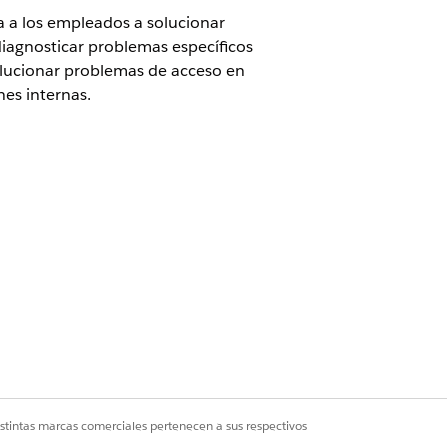
a a los empleados a solucionar
diagnosticar problemas específicos
solucionar problemas de acceso en
nes internas.
solicitud. Puede configurar
de solicitudes similares.
istintas marcas comerciales pertenecen a sus respectivos