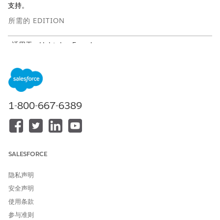
支持。
所需的 EDITION
适用于：Lightning Experience
适用于：Agentforce IT服务的
Enterprise
、
Performance
和
Unlimited
Edition。
服务目录项目
1-800-667-6389
此专业客服人员会自动使用这些 SCI 模板来满足您的请求。您可以
配置其他服务目录项目模板，以支持类似的应用程序和请求类型。
报告内部应用程序问题
SALESFORCE
客服人员操作
隐私声明
这些操作会在您与专业客服人员对话期间自动运行。
安全声明
使用 Knowledge 回答问题
使用条款
获取合格的服务目录项目
执行服务目录项目流
参与准则