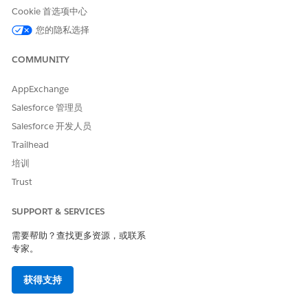
获取产品发布卡
Cookie 首选项中心
为员工创建事件
您的隐私选择
COMMUNITY
AppExchange
示例
Salesforce 管理员
在内部支出跟踪应用程序中报告错误
Salesforce 开发人员
情况：Eric 无法提交支出报表，因为内部支出申请显示错误消
息。
Trailhead
培训
埃里克:当我尝试提交报表时，支出跟踪应用程序总是给我一
个错误。它显示“无效数据格式”，但我的所有条目看起来都
Trust
正确。
AI 客服人员：我可以帮助调查这个错误。在我继续之前，要
SUPPORT & SERVICES
确认您正尝试提交哪个支出报表，以及您是否附加了 PDF 或
需要帮助？查找更多资源，或联系
图像格式的收据？
专家。
埃里克:这是我的 3 月份支出报表，我附上了 5 份收据 — 所
有 PDF 都不足 2MB。
获得支持
AI 客服人员：我为费用申请团队创建了事件 INC-009245，
以调查“无效数据格式”错误。根据类似的情况，这可能是最