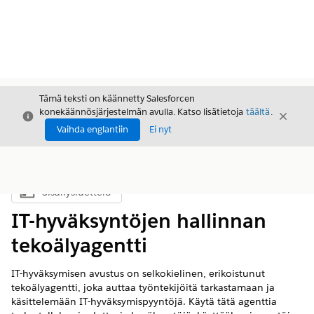
Tämä teksti on käännetty Salesforcen
konekäännösjärjestelmän avulla. Katso lisätietoja
täältä
.
Sulje
Sulje
Sulje
Vaihda englantiin
Ei nyt
Sisällysluettelo
Näytä sisällysluettelo
IT-hyväksyntöjen hallinnan
tekoälyagentti
IT-hyväksymisen avustus on selkokielinen, erikoistunut
tekoälyagentti, joka auttaa työntekijöitä tarkastamaan ja
käsittelemään IT-hyväksymispyyntöjä. Käytä tätä agenttia