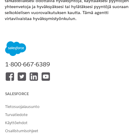
tarkastellaksesi odottavia hyväksyntöjä, käyttääksesi pyyntöjen
yhteenvetoja ja hyväksyäksesi tai hylätäksesi pyyntöjä suoraan
selkokielisen vuorovaikutuksen kautta. Tämä agentti
virtaviivaistaa hyväksymistyönkulun.
VAADITUT VERSIOT
Käytettävissä: Lightning Experiencessa
Käytettävissä: Unlimited Edition- ja Enterprise Edition -
versioissa, joissa on AI Agent for Employees -lisäosa.
1-800-667-6389
Agentin toiminnot
Nämä toiminnot suoritetaan automaattisesti, kun keskustelet
erikoistuneen agentin kanssa.
SALESFORCE
Hyväksynnän yhteenveto työntekijälle
Avoimien hyväksyntöjen yhteenveto työntekijälle
Tietosuojalausunto
Tarkastele hyväksymistyön kohdetta
Turvatiedote
Käyttöehdot
Osallistumisohjeet