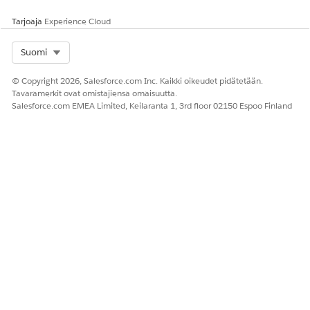
Tarjoaja
Experience Cloud
Select Org
Suomi
RATKAISIKO TÄMÄ ARTIKKELI ONGELMASI?
Anna palautetta, jotta voimme kehittyä!
© Copyright 2026, Salesforce.com Inc. Kaikki oikeudet pidätetään.
Tavaramerkit ovat omistajiensa omaisuutta.
Kyllä
Ei
Salesforce.com EMEA Limited, Keilaranta 1, 3rd floor 02150 Espoo Finland