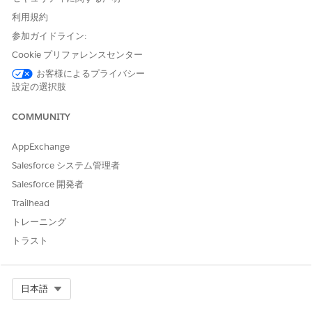
例
利用規約
ソフトウェアライセンス要求の承認
参加ガイドライン:
シナリオ: マネージャーの Linda にチームメンバーのソフトウ
Cookie プリファレンスセンター
ェアライセンスの承認申請が待機中です。
お客様によるプライバシー
Linda: 未承認の IT 承認はありますか?
設定の選択肢
AI エージェント: はい、未承認です。John Martinez から
の Adobe Creative Cloud ライセンスの月額 $54.99 の要
COMMUNITY
求。続行する前に確認するために、申請の詳細全体を確認
するか、今すぐ承認または却下しますか?
AppExchange
Linda: ビジネスの正当性は?
Salesforce システム管理者
AI エージェント: John は、商品発売キャンペーンのマーケ
Salesforce 開発者
ティング資料とトレーニング動画を作成するためにこのエ
Trailhead
ージェントを必要としています。要請がマーケティングデ
ィレクターによって支持されている。この申請を承認しま
トレーニング
すか?
トラスト
Linda: 了解しました。
AI エージェント: John Martinez の Adobe Creative Cloud
ライセンス要求が承認されました。ライセンスは 24 時間
Select Org
日本語
以内にプロビジョニングされ、アクセス手順がメールで送
信されます。