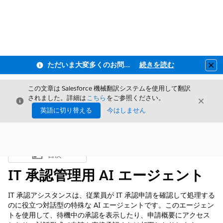
ただいま大変多くのお問い合わせをいただいており、ご連絡までにお時間を頂戴しております
続きを読む
Clo
この文章は Salesforce 機械翻訳システムを使用して翻訳
されました。詳細は
こちら
をご参照ください。
閉じる
閉じ
閉じる
英語に切り替える
今はしません
目次
目次を表示
IT 承認管理用 AI エージェント
IT 承認アシスタンスは、従業員が IT 承認申請を確認して処理する
のに役立つ対話型の特殊な AI エージェントです。このエージェン
トを使用して、待機中の承認を表示したり、申請概要にアクセス