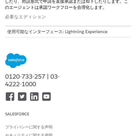
したり、対話形式で申請を直接承認または却下したりします。こ
のエージェントは承認ワークフローを合理化します。
必要なエディション
使用可能なインターフェース: Lightning Experience
使用可能なエディション: Unlimited Edition および Enterprise
Edition (従業員向け AI エージェントアドオン付属)。
エージェントアクション
これらのアクションは、専門エージェントとの会話中に自動的に
0120-733-257 | 03-
実行されます。
4222-1000
従業員の承認の概要
Summarize Open Approvals For Employee (従業員の未承認
の承認の概要)
承認作業項目の確認
SALESFORCE
プライバシーに関する声明
セキュリティに関する声明