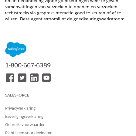
om in behandeling zijnde goedkeuringen weer te geven,
samenvattingen van verzoeken te openen en verzoeken
rechtstreeks via gespreksinteractie goed te keuren of af te
wijzen. Deze agent stroomlijnt de goedkeuringswerkstroom.
VEREISTE EDITIONS
Beschikbaar in: Lightning Experience
Beschikbaar in: Unlimited en Enterprise Edition met
uitbreiding AI Agent voor medewerkers.
1-800-667-6389
Agentacties
Deze acties worden automatisch uitgevoerd tijdens uw
gesprek met de gespecialiseerde agent.
SALESFORCE
Goedkeuring voor medewerker samenvatten
Open goedkeuringen voor medewerker samenvatten
Privacyverklaring
Goedkeuringswerkitem beoordelen
Beveiligingsverklaring
Gebruiksvoorwaarden
Richtlijnen voor deelname