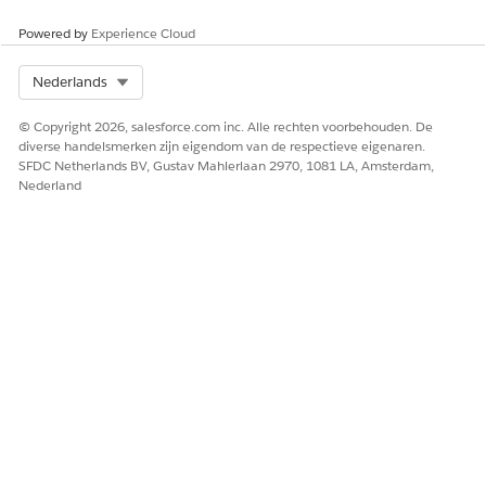
voor John Martinez is goedgekeurd. De licentie wordt
binnen 24 uur geleverd en hij ontvangt
Powered by
Experience Cloud
toegangsinstructies via e-mail.
Select Org
Nederlands
© Copyright 2026, salesforce.com inc. Alle rechten voorbehouden. De
diverse handelsmerken zijn eigendom van de respectieve eigenaren.
HEEFT DIT ARTIKEL UW PROBLEEM OPGELOST?
SFDC Netherlands BV, Gustav Mahlerlaan 2970, 1081 LA, Amsterdam,
Nederland
Laat ons weten wat we kunnen doen om te verbeteren!
Ja
Nee