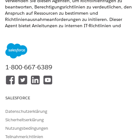
Verwenden Sie diesen Agenten, um Richtlinienfragen zu
beantworten, Berechtigungsrichtlinien zu verdeutlichen, den
Anspruch auf Ressourcen zu bestimmen und
Richtlinienausnahmeanforderungen zu initiieren. Dieser
Agent bietet Anleitungen zu internen IT-Richtlinien und
Compliance.
ERFORDERLICHE EDITIONEN
Verfügbarkeit: Lightning Experience
1-800-667-6389
Verfügbarkeit:
Enterprise
,
Performance
und
Unlimited
Edition mit Agentforce IT Service.
Servicekatalogelemente
SALESFORCE
Dieser spezialisierte Agent verwendet diese SCI-Vorlagen
automatisch, um Ihre Anforderung zu erfüllen. Sie können
Datenschutzerklärung
zusätzliche Servicekatalogelement-Vorlagen konfigurieren, um
ähnliche Anwendungen und Anforderungstypen zu
Sicherheitserklärung
unterstützen.
Nutzungsbedingungen
Sicherheitsrichtlinienausnahme anfordern
Teilnahmerichtlinien