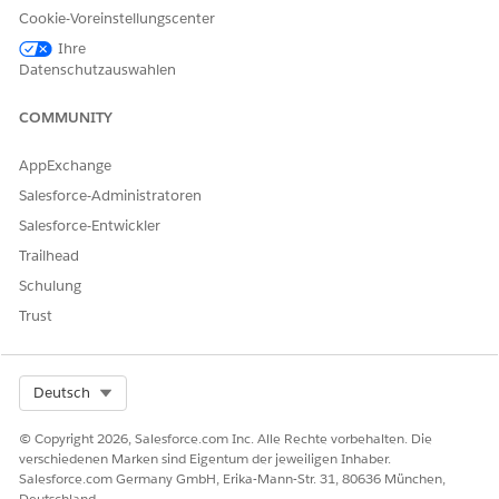
Ausnahme der Anforderungsrichtlinie
Cookie-Voreinstellungscenter
Ihre
Agentenaktionen
Datenschutzauswahlen
Diese Aktionen werden während Ihrer Unterhaltung mit dem
spezialisierten Agenten automatisch ausgeführt.
COMMUNITY
Beantworten von Fragen mit Knowledge
AppExchange
Abrufen berechtigter Servicekatalogelemente
Servicekatalogelement-Flow ausführen
Salesforce-Administratoren
Produktstartkarte abrufen
Salesforce-Entwickler
Beantworten von Richtlinienfragen
Trailhead
Schulung
Trust
BEISPIEL
Überprüfen der Berechtigung für Remote-Arbeitsgeräte
Select Org
Deutsch
Szenario: Brian möchte wissen, ob er berechtigt ist, einen
© Copyright 2026, Salesforce.com Inc. Alle Rechte vorbehalten. Die
zweiten Monitor für sein Home Office anzufordern.
verschiedenen Marken sind Eigentum der jeweiligen Inhaber.
Salesforce.com Germany GmbH, Erika-Mann-Str. 31, 80636 München,
Brian: Kann ich einen zweiten Monitor für die Arbeit
Deutschland