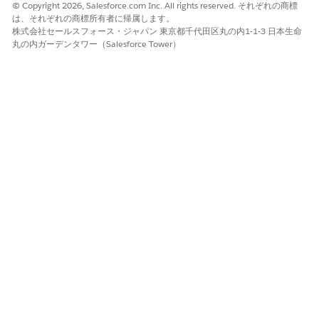
りますか?私はフルタイムのリモート従業員です。
© Copyright 2026, Salesforce.com Inc. All rights reserved. それぞれの商標
AI エージェント: 保険契約を確認できます。続行する前に
は、それぞれの商標所有者に帰属します。
株式会社セールスフォース・ジャパン 東京都千代田区丸の内1-1-3 日本生命
確認しますが、ジョブレベルと部署は?
丸の内ガーデンタワー（Salesforce Tower）
Brian: プラットフォームエンジニアリング部門のシニアソ
フトウェアエンジニアです。
AI エージェント: リモート作業機器ポリシーに従って、シ
ニアレベル以上のフルタイムのリモート従業員はデュアル
モニターの対象になります。ハードウェア要求アシスタン
スエージェントを使用して、2 台目のモニターを要求でき
ます。標準承認モデルは27インチ4Kディスプレイです。
この記事で問題は解決されましたか?
ご意見をお待ちしております。
はい
いいえ