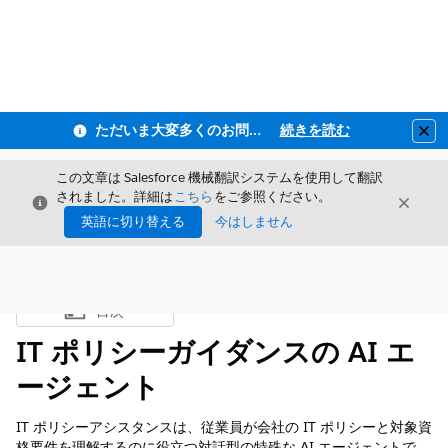
ただいま大変多くのお問い合わせをいただいており、ご連絡までにお時間を頂戴しております
続きを読む
Clo
この文章は Salesforce 機械翻訳システムを使用して翻訳
されました。詳細は
こちら
をご参照ください。
閉じる
閉じ
閉じる
英語に切り替える
今はしません
目次
目次を表示
IT ポリシーガイダンスの AI エ
ージェント
IT ポリシーアシスタンスは、従業員が会社の IT ポリシーと対象資
格要件を理解するのに役立つ対話型の特殊な AI エージェントで