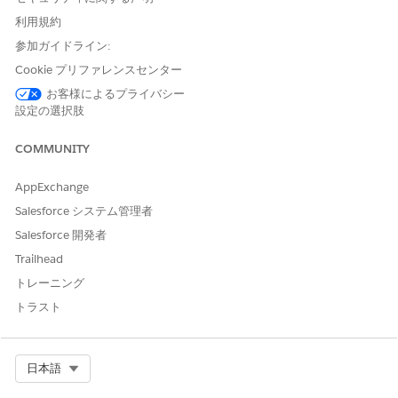
要求ポリシー例外
利用規約
エージェントアクション
参加ガイドライン:
Cookie プリファレンスセンター
これらのアクションは、専門エージェントとの会話中に自動的に
実行されます。
お客様によるプライバシー
設定の選択肢
ナレッジを使用して質問に回答
対象サービスカタログ項目の取得
COMMUNITY
Execute Service Catalog Item フロー
Get Product Launch Card (商品発売カードを取得)
AppExchange
保険契約に関する質問への回答
Salesforce システム管理者
Salesforce 開発者
Trailhead
トレーニング
例
トラスト
リモート作業機器の対象資格の確認
シナリオ: Brian は、ホームオフィスに 2 台目のモニターを要
求する資格があるかどうかを知りたいと考えています。
Select Org
日本語
Brian: 在宅勤務用に 2 台目のモニターを要求する資格があ