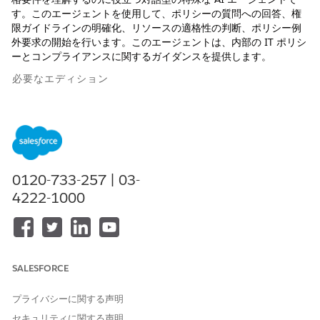
す。このエージェントを使用して、ポリシーの質問への回答、権
限ガイドラインの明確化、リソースの適格性の判断、ポリシー例
外要求の開始を行います。このエージェントは、内部の IT ポリシ
ーとコンプライアンスに関するガイダンスを提供します。
必要なエディション
使用可能なインターフェース: Lightning Experience
使用可能なエディション: Agentforce IT Service が付属する
Enterprise
Edition、
Performance
Edition、および
Unlimited
Edition。
0120-733-257 | 03-
4222-1000
サービスカタログ項目
この専門エージェントは、自動的に次の SCI テンプレートを使用
して要求に対応します。同様のアプリケーションと要求種別をサ
ポートするように追加のサービスカタログ項目テンプレートを設
SALESFORCE
定できます。
Request Security Policy Exception
(セキュリティポリシー例
プライバシーに関する声明
外の要求)
セキュリティに関する声明