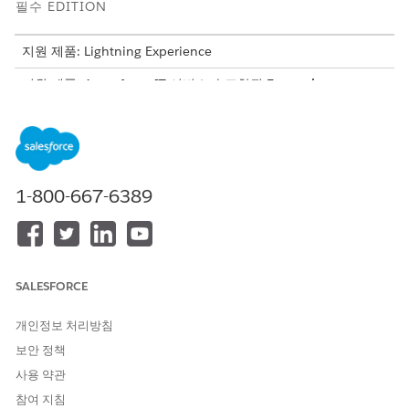
필수 EDITION
지원 제품: Lightning Experience
지원 제품: Agentforce IT 서비스가 포함된
Enterprise
,
Performance
및
Unlimited
Edition.
서비스 카탈로그 항목
이 전문 에이전트는 다음 SCI 템플릿을 자동으로 사용하여 요청을
1-800-667-6389
처리합니다. 유사한 신청 및 요청 유형을 지원하도록 추가 서비스
카탈로그 항목 템플릿을 구성할 수 있습니다.
보안 정책 예외 요청
요청 정책 예외
SALESFORCE
에이전트 작업
개인정보 처리방침
이러한 작업은 전문 에이전트와 대화하는 동안 자동으로 실행됩니
보안 정책
다.
사용 약관
Knowledge로 질문 답변
참여 지침
적격 서비스 카탈로그 항목 가져오기