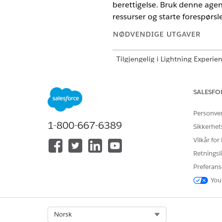
berettigelse. Bruk denne agente
ressurser og starte forespørs
NØDVENDIGE UTGAVER
Tilgjengelig i Lightning Experie
Tilgjengelig i
Enterprise
,
Perfor
SALESFO
Tjenestekatalogelementer
Personve
Denne spesialiserte agenten b
1-800-667-6389
Sikkerhet
tjenestekatalogelementmaler 
Vilkår for
Be om sikkerhetspolicyunnta
Retningsli
Be om policyunntak
Preferans
You
Agenthandlinger
Disse handlingene utføres au
Select Org
Norsk