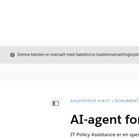
Avslutt
Denne teksten er oversatt med Salesforce maskinoversettingssyste
SALESFORCE HJELP
DOKUMENT
Du er her:
Vis innholdsfortegnelse
AI-agent fo
IT Policy Assistance er en spe