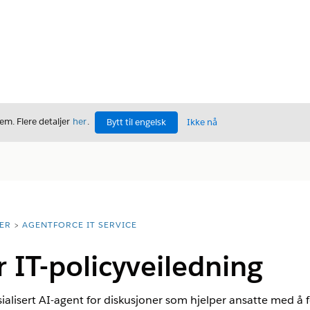
m. Flere detaljer
her
.
Bytt til engelsk
Ikke nå
ER
AGENTFORCE IT SERVICE
r IT-policyveiledning
sialisert AI-agent for diskusjoner som hjelper ansatte med å fo