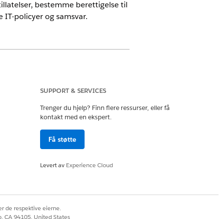
illatelser, bestemme berettigelse til
 IT-policyer og samsvar.
SUPPORT & SERVICES
Trenger du hjelp? Finn flere ressurser, eller få
kontakt med en ekspert.
din. Du kan konfigurere flere
Få støtte
Levert av
Experience Cloud
r de respektive eierne.
co, CA 94105, United States