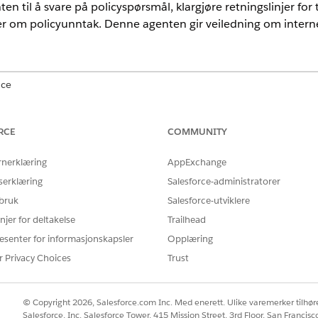
n til å svare på policyspørsmål, klargjøre retningslinjer for t
ler om policyunntak. Denne agenten gir veiledning om interne
nce
mance
og
Unlimited
Edition med Agentforce IT Service.
RCE
COMMUNITY
rnerklæring
AppExchange
ruker automatisk disse SCI-malene til å innfri forespørselen 
serklæring
Salesforce-administratorer
for å støtte lignende programmer og forespørselstyper.
 bruk
Salesforce-utviklere
k
njer for deltakelse
Trailhead
esenter for informasjonskapsler
Opplæring
r Privacy Choices
Trust
tomatisk under samtalen med den spesialiserte agenten.
© Copyright 2026, Salesforce.com Inc. Med enerett. Ulike varemerker tilhøre
Salesforce, Inc. Salesforce Tower, 415 Mission Street, 3rd Floor, San Francis