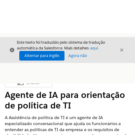
Este texto foi traduzido pelo sistema de tradução
automática da Salesforce. Mais detalhes
aqui
.
Fechar
Fecha
Fechar
Alternar para inglês
Agora não
Índice
Mostrar índice
Agente de IA para orientação
de política de TI
A Assistência de política de TI é um agente de IA
especializado conversacional que ajuda os funcionários a
entender as políticas de TI da empresa e os requisitos de