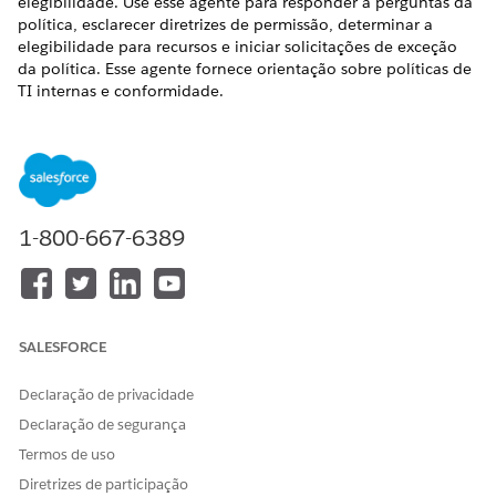
elegibilidade. Use esse agente para responder a perguntas da
política, esclarecer diretrizes de permissão, determinar a
elegibilidade para recursos e iniciar solicitações de exceção
da política. Esse agente fornece orientação sobre políticas de
TI internas e conformidade.
EDIÇÕES OBRIGATÓRIAS
Disponível em: Lightning Experience
Disponível em: Edições
Enterprise
,
Performance
e
1-800-667-6389
Unlimited
com o Serviço de TI Agentforce.
Itens do Catálogo de serviços
Esse agente especializado usa automaticamente esses
SALESFORCE
modelos de SCI para atender à sua solicitação. Você pode
configurar modelos de item do catálogo de serviços
Declaração de privacidade
adicionais para dar suporte a aplicativos e tipos de solicitação
semelhantes.
Declaração de segurança
Termos de uso
Solicitar exceção da política de segurança
Exceção da política de solicitação
Diretrizes de participação