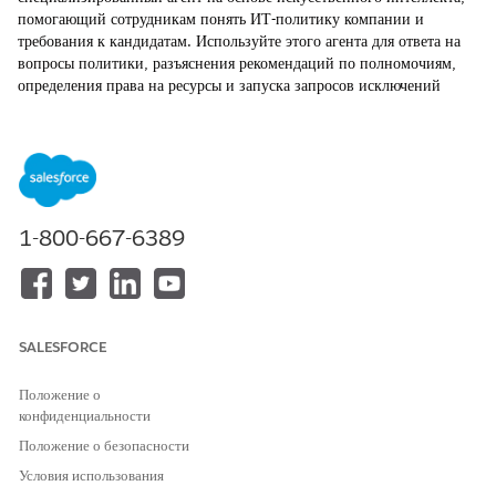
помогающий сотрудникам понять ИТ-политику компании и
требования к кандидатам. Используйте этого агента для ответа на
вопросы политики, разъяснения рекомендаций по полномочиям,
определения права на ресурсы и запуска запросов исключений
политики. Этот агент предоставляет рекомендации по внутренним
политикам в области ИТ и соблюдению.
ТРЕБУЕМЫЕ ВЕРСИИ
Доступно в версиях: Lightning Experience
1-800-667-6389
Доступно в версиях:
Enterprise
,
Performance
и
Unlimited
Edition с Agentforce IT Service.
Элементы каталога услуг
SALESFORCE
Этот специализированный агент автоматически использует эти
шаблоны SCI для выполнения запроса. Вы можете настроить
Положение о
дополнительные шаблоны элементов каталога услуг для поддержки
конфиденциальности
похожих приложений и типов запросов.
Положение о безопасности
Запрос исключения политики безопасности
Условия использования
Запрос исключения политики