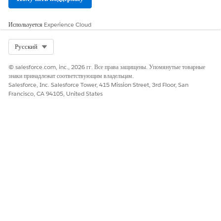
дому? Я штатный удаленный сотрудник.
Агент на основе искусственного интеллекта: Я могу
Используется
Experience Cloud
проверить полис для вас. Прежде чем я продолжу, каков
уровень должности и отдел?
Select Org
Русский
Брайан: Я старший инженер по программному обеспечению
в отделе платформы.
© salesforce.com, inc., 2026 гг. Все права защищены. Упомянутые товарные
Агент на основе искусственного интеллекта: В соответствии
знаки принадлежат соответствующим владельцам.
с политикой оборудования для удаленной работы штатные
Salesforce, Inc. Salesforce Tower, 415 Mission Street, 3rd Floor, San
удаленные сотрудники старшего уровня и выше имеют право
Francisco, CA 94105, United States
на двойное отслеживание. Вы можете запросить второй
мониторинг через агента «Помощь в аппаратных запросах».
Стандартной утвержденной моделью является 27-дюймовый
дисплей 4K.
ЭТА СТАТЬЯ РЕШИЛА ВАШУ ПРОБЛЕМУ?
Оставьте свой отзыв, чтобы мы могли стать лучше!
Да
Нет