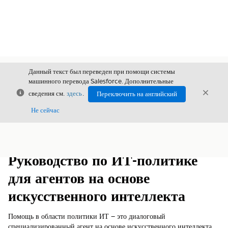
Данный текст был переведен при помощи системы
машинного перевода Salesforce. Дополнительные
Закрыть
Закры
сведения см.
здесь
.
Переключить на английский
Закрыт
Не сейчас
Содержание
Показать содержание
Руководство по ИТ-политике
для агентов на основе
искусственного интеллекта
Помощь в области политики ИТ — это диалоговый
специализированный агент на основе искусственного интеллекта,