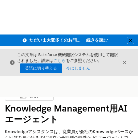
ただいま大変多くのお問い合わせをいただいており、ご連絡までにお時間を頂戴しております
続きを読む
Clo
この文章は Salesforce 機械翻訳システムを使用して翻訳
されました。詳細は
こちら
をご参照ください。
閉じる
閉じ
閉じる
英語に切り替える
今はしません
目次
目次を表示
Knowledge Management用AI
エージェント
Knowledgeアシスタンスは、従業員が会社のKnowledgeベースか
ら回答を見つけるのに役立つ会話型の特殊な AI エージェントで