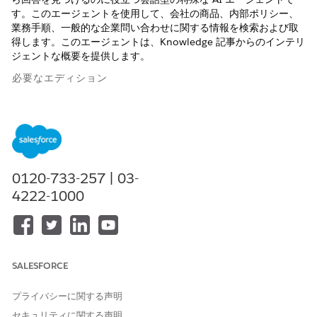
す。このエージェントを使用して、会社の商品、内部ポリシー、
業務手順、一般的な企業問い合わせに関する情報を検索および取
得します。このエージェントは、Knowledge 記事からのインテリ
ジェントな概要を提供します。
必要なエディション
使用可能なインターフェース: Lightning Experience
使用可能なエディション: Agentforce IT Service が付属する
Enterprise
Edition、
Performance
Edition、および
Unlimited
Edition。
0120-733-257 | 03-
4222-1000
エージェントアクション
このアクションは、専門エージェントとの会話中に自動的に実行
されます。
ナレッジを使用して質問に回答
SALESFORCE
プライバシーに関する声明
セキュリティに関する声明