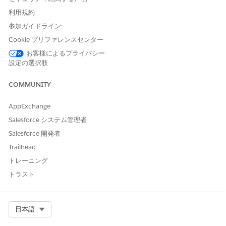
利用規約
例
経費精算ポリシーに関する情報の検索
参加ガイドライン:
Cookie プリファレンスセンター
シナリオ: Nathan は、出張の払い戻しの対象となる経費につい
て質問があります。
お客様によるプライバシー
設定の選択肢
Nathan: 出張の払い戻しポリシーの対象となる食事の種類
は?
COMMUNITY
AI エージェント: その情報を見つけることができます。
Travel & Expense Reimbusement ポリシーによると、出張
AppExchange
中の食事は 1 日あたり $75 まで払い戻しされます。これに
Salesforce システム管理者
は、朝食、昼食、夕食が含まれます。アルコールは除外さ
れ、$25 を超える食事には領収書が必要です。 続行する前
Salesforce 開発者
に確認するには、他の旅費カテゴリに関する情報が必要で
Trailhead
すか?
トレーニング
ネイサン：いいえ、それは私の質問の答えです。ありがと
う!
トラスト
AI エージェント: どういたしまして!経費レポートを送信す
る必要がある場合は、内部申請支援エージェントを使用し
て経費追跡システムにアクセスできます。
Select Org
日本語