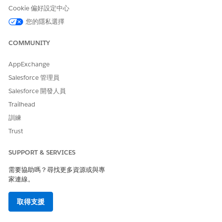
AI 工作人員:我可以為您尋找該資訊。根據「旅行與費用償
Cookie 偏好設定中心
還」原則,最多每天 $75 可償還商務旅行期間的餐點。這包
您的隱私選擇
括早餐、午餐和晚餐。排除酒精,且超過 $25 的餐點需要收
據。若要在繼續前確認,您是否需要其他任何旅行費用種類的
COMMUNITY
相關資訊?
Nathan:否,這可以回答我的問題。感謝您！
AppExchange
AI 工作人員:歡迎您!如果您需要提交費用報告,您可以使用
「內部申請協助」工作人員存取費用追蹤系統。
Salesforce 管理員
Salesforce 開發人員
Trailhead
訓練
此文章是否解決您的問題？
Trust
請讓我們知道，以便我們改進！
SUPPORT & SERVICES
是
否
需要協助嗎？尋找更多資源或與專
家連線。
取得支援