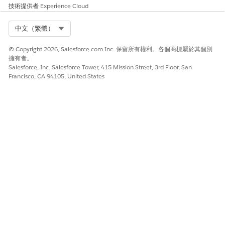
技術提供者
Experience Cloud
Select Org
中文（繁體）
© Copyright 2026, Salesforce.com Inc. 保留所有權利。各個商標屬於其個別
擁有者。
Salesforce, Inc. Salesforce Tower, 415 Mission Street, 3rd Floor, San
Francisco, CA 94105, United States