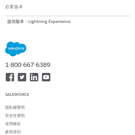
必要版本
提供版本：Lightning Experience
提供版本：具備 Agentforce IT Service 的
Enterprise
、
Performance
及
Unlimited
Edition。
工作人員動作
此動作會在您與專門工作人員的交談期間自動執行。
1-800-667-6389
使用 Knowledge 回答問題
SALESFORCE
範例
隱私權聲明
尋找費用償還原則的相關資訊
安全性聲明
實例：Nathan 對於可補償商務旅行費用的費用有疑問。
使用條款
Nathan:商務旅行償還原則涵蓋哪些類型的餐點?
參與原則