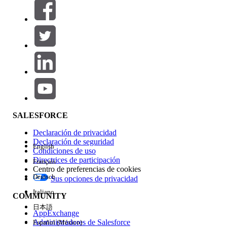
Filtros (0)
SELECCIONAR FILTROS
Agregar
Área de productos
Repercusión de función
SALESFORCE
Declaración de privacidad
Declaración de seguridad
English
Condiciones de uso
Directrices de participación
Français
Centro de preferencias de cookies
Deutsch
Sus opciones de privacidad
Edición
Italiano
COMMUNITY
日本語
AppExchange
Administradores de Salesforce
Español (México)