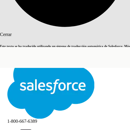
Buscar
Cerrar
Este texto se ha traducido utilizando un sistema de traducción automática de Salesforce. Más
Cambiar a inglés
Ahora no
información
aquí
.
Cerrar
Cerrar
1-800-667-6389