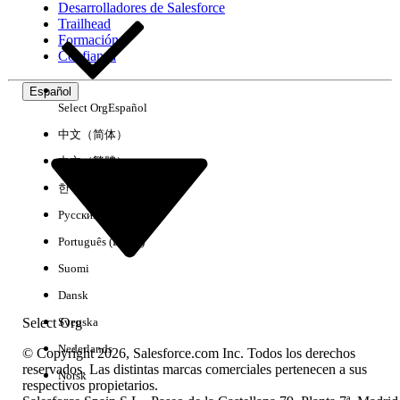
Desarrolladores de Salesforce
Trailhead
Experiencia
Formación
Confianza
Español
Select Org
Español
Borrar todo
Listo
中文（简体）
中文（繁體）
한국어
Русский
Português (Brasil)
Suomi
Dansk
Select Org
Svenska
Nederlands
© Copyright 2026, Salesforce.com Inc. Todos los derechos
reservados. Las distintas marcas comerciales pertenecen a sus
Norsk
respectivos propietarios.
No hay resultados