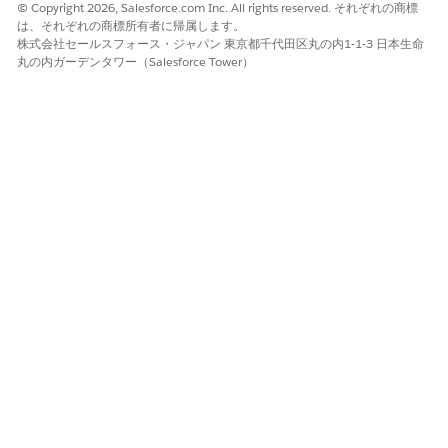
Samantha: Adobe ライセンスを持っているが、過去 90 日
© Copyright 2026, Salesforce.com Inc. All rights reserved. それぞれの商標
間使用していない従業員は?
は、それぞれの商標所有者に帰属します。
AI エージェント: ライセンス使用状況監査を代行します。
株式会社セールスフォース・ジャパン 東京都千代田区丸の内1-1-3 日本生命
丸の内ガーデンタワー（Salesforce Tower）
続行する前に確認するには、すべての Adobe 製品または
Photoshop や Illustrator などの特定のアプリケーション
のレポートが必要ですか?
Samantha: すべての Adobe Creative Cloud ライセンスを
お願いします。
AI エージェント: 監査には、Adobe Creative Cloud ライセ
ンスを持つ従業員のうち、過去 90 日間にログインしてい
ない 23 人が表示されます。名前、部署、最終使用日を記
載した詳細なレポートをメールに送信しました。コストを
最適化するために、これらの未使用のライセンスを取り消
しますか?
この記事で問題は解決されましたか?
ご意見をお待ちしております。
はい
いいえ