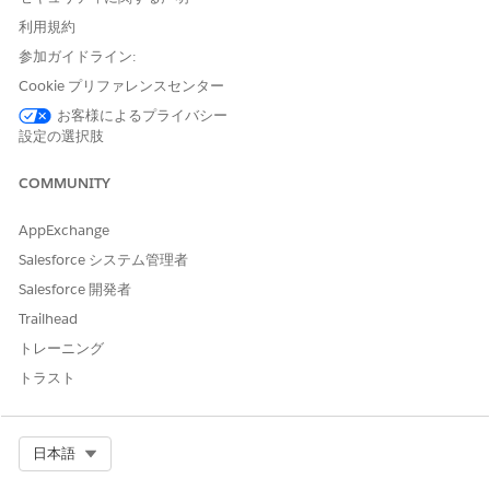
エージェントアクション
利用規約
参加ガイドライン:
これらのアクションは、専門エージェントとの会話中に自動的に
実行されます。
Cookie プリファレンスセンター
お客様によるプライバシー
ナレッジを使用して質問に回答
設定の選択肢
対象サービスカタログ項目の取得
Execute Service Catalog Item フロー
COMMUNITY
Get Product Launch Card (商品発売カードを取得)
Get Assigned Softwares For Employee (従業員用に割り当て
AppExchange
られたソフトウェアの取得)
Salesforce システム管理者
Salesforce 開発者
Trailhead
トレーニング
例
未使用のソフトウェアライセンスの特定
トラスト
シナリオ: IT マネージャーの Samantha は、次の予算サイクル
の前にコストを削減するために未使用のライセンスを特定した
Select Org
日本語
いと考えています。