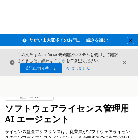
ただいま大変多くのお問い合わせをいただいており、ご連絡までにお時間を頂戴しております
続きを読む
Clo
この文章は Salesforce 機械翻訳システムを使用して翻訳
されました。詳細は
こちら
をご参照ください。
閉じる
閉じ
閉じる
英語に切り替える
今はしません
目次
目次を表示
ソフトウェアライセンス管理用
AI エージェント
ライセンス監査アシスタンスは、従業員がソフトウェアライセン
スのコンプライアンスとインベントリを管理するのに役立つ対話