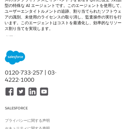
型の特殊な AI エージェントです。このエージェントを使用して、
ユーザーエンタイトルメントの追跡、割り当てられたソフトウェ
アの識別、未使用のライセンスの取り消し、監査操作の実行を行
います。このエージェントはコストを最適化し、効率的なリソー
ス割り当てを実現します。
必要なエディション
使用可能なインターフェース: Lightning Experience
使用可能なエディション: Agentforce IT Service が付属する
Enterprise
Edition、
Performance
Edition、および
Unlimited
0120-733-257 | 03-
Edition。
4222-1000
サービスカタログ項目
この専門エージェントは、自動的に次の SCI テンプレートを使用
して要求に対応します。同様のアプリケーションと要求種別をサ
SALESFORCE
ポートするように追加のサービスカタログ項目テンプレートを設
定できます。
プライバシーに関する声明
ソフトウェアライセンスの削除の要求
セキュリティに関する声明