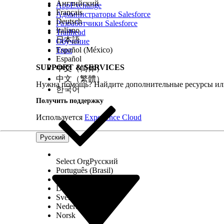
Английский
Саманта: Все лицензии Adobe Creative Cloud, пожал
AppExchange
Français
Агент на основе искусственного интеллекта: Проверк
Администраторы Salesforce
Deutsch
систему в течение последних 90 дней. Я отправил по
Разработчики Salesforce
Italiano
использования. Хотите, чтобы я отозвал эти неиспол
Trailhead
日本語
Обучение
Español (México)
Trust
Español
SUPPORT & SERVICES
中文（简体）
ЭТА СТАТЬЯ РЕШИЛА ВАШУ ПРОБЛЕМУ?
中文（繁體）
Оставьте свой отзыв, чтобы мы могли стать лучше!
Нужна помощь? Найдите дополнительные ресурсы или
한국어
Получить поддержку
Используется
Experience Cloud
Русский
Select Org
Русский
Português (Brasil)
Suomi
Dansk
Svenska
Nederlands
Norsk