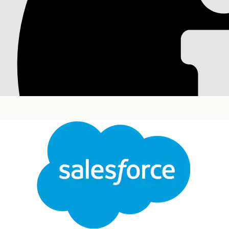
Агент искусственно
лицензиями на прог
Помощь в аудите лицензий - это диалоговый специали
сотрудникам управлять соответствием лицензии на пр
прав пользователей, определения назначенного прог
операций. Этот агент оптимизирует затраты и обеспе
Требуемые версии
Доступно в версиях: Lightning Experience
Доступно в версиях:
Enterprise
,
Performance
и
Unl
Элементы каталога услуг
Этот специализированный агент автоматически испол
дополнительные шаблоны элементов каталога услуг д