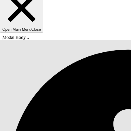
Open Main Menu
Close
Modal Body...
Вы находитесь здесь:
Справка Salesforce
Документы
IT-служба Agentforce