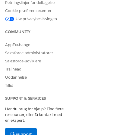
Disse handlinger kører automatisk under din samtale med
Retningslinjer for deltagelse
den specialiserede agent.
Cookie-præferencecenter
Besvar spørgsmål med Knowledge
Uw privacybeslissingen
Hent berettigede servicekatalogelementer
Udfør forløb for servicekatalogelement
COMMUNITY
Hent produkt lanceringskort
Opret hændelse for medarbejder
AppExchange
Salesforce-administratorer
Salesforce-udviklere
Trailhead
EXAMPLE
Uddannelse
Anmodning om programfejllogfiler til fejlretning
Tillid
Scenarie: Udvikler Ryan skal bruge fejllogfiler fra
produktions-API'en for at fejlfinde et kunderapporteret
SUPPORT & SERVICES
problem.
Har du brug for hjælp? Find flere
Ryan: Jeg skal bruge fejllogfiler fra produktions-API'en
ressourcer, eller få kontakt med
for de sidste 24 timer. Vi undersøger en
en ekspert.
kunderapporteret 500-fejl.
AI-agent: Jeg kan hente disse logfiler til dig. Skal du kun
Få support