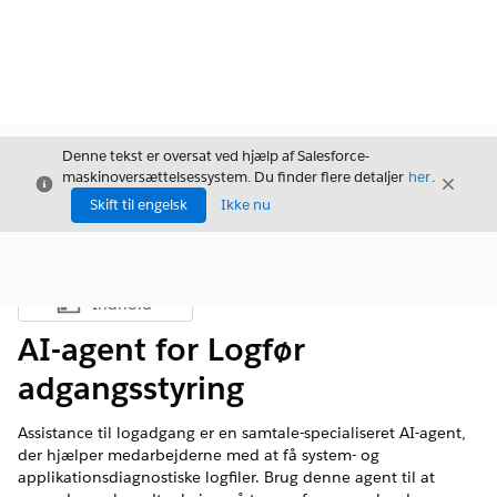
Denne tekst er oversat ved hjælp af Salesforce-
maskinoversættelsessystem. Du finder flere detaljer
her
.
Luk
Luk
Luk
Skift til engelsk
Ikke nu
Indhold
Vis indholdsfortegnelse
AI-agent for Logfør
adgangsstyring
Assistance til logadgang er en samtale-specialiseret AI-agent,
der hjælper medarbejderne med at få system- og
applikationsdiagnostiske logfiler. Brug denne agent til at