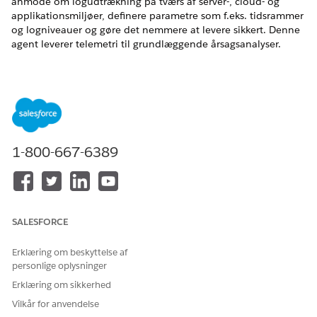
anmode om logudtrækning på tværs af server-, cloud- og
applikationsmiljøer, definere parametre som f.eks. tidsrammer
og logniveauer og gøre det nemmere at levere sikkert. Denne
agent leverer telemetri til grundlæggende årsagsanalyser.
EDITIONSHEADING
Tilgængelig i: Lightning Experience
Tilgængelig i:
Enterprise
,
Performance
og
Unlimited
Edition
med Agentforce IT Service.
1-800-667-6389
Servicekatalogelementer
Denne specialiserede agent bruger automatisk disse SCI-
skabeloner til at fuldføre din anmodning. Du kan konfigurere
SALESFORCE
yderligere servicekatalogelementskabeloner til at understøtte
lignende applikationer og anmodningstyper.
Erklæring om beskyttelse af
Anmod om systemlogfiler
personlige oplysninger
Erklæring om sikkerhed
Agenthandlinger
Vilkår for anvendelse