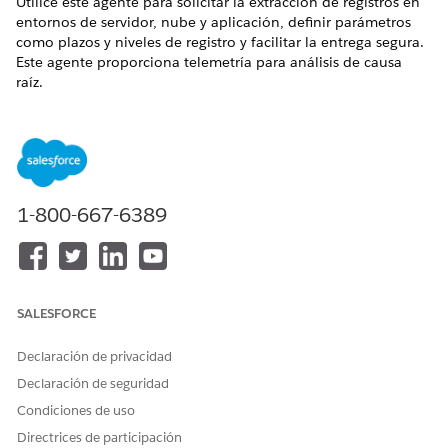
Utilice este agente para solicitar la extracción de registros en
entornos de servidor, nube y aplicación, definir parámetros
como plazos y niveles de registro y facilitar la entrega segura.
Este agente proporciona telemetría para análisis de causa
raíz.
EDICIONES NECESARIAS
Disponible en: Lightning Experience
Disponible en: Ediciones
Enterprise
,
Performance
y
1-800-667-6389
Unlimited
con Agentforce IT Service.
Elementos de catálogo de servicio
Este agente especializado utiliza automáticamente estas
SALESFORCE
plantillas de SCI para atender su solicitud. Puede configurar
plantillas de elementos de catálogo de servicio adicionales
Declaración de privacidad
para admitir solicitudes y tipos de solicitudes similares.
Declaración de seguridad
Solicitar registros del sistema
Condiciones de uso
Acciones de agente
Directrices de participación