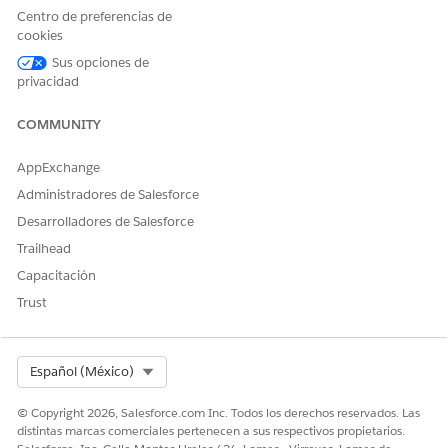
Centro de preferencias de
Estas acciones se ejecutan automáticamente durante su
cookies
plática con el agente especializado.
Sus opciones de
Responder preguntas con Knowledge
privacidad
Obtener elementos de Catálogo de servicio aptos
Ejecutar flujo de elemento de Catálogo de servicio
COMMUNITY
Obtener tarjeta de inicio de producto
Crear incidente para empleado
AppExchange
Administradores de Salesforce
Desarrolladores de Salesforce
Trailhead
EJEMPLO
Capacitación
Solicitud de registros de errores de aplicación para la
Trust
depuración
Escenario: El desarrollador Ryan necesita registros de
errores de la API de producción para depurar un problema
Select Org
Español (México)
reportado por el cliente.
Ryan: Necesito registros de errores de la API de
© Copyright 2026, Salesforce.com Inc. Todos los derechos reservados. Las
producción de las últimas 24 horas. Estamos
distintas marcas comerciales pertenecen a sus respectivos propietarios.