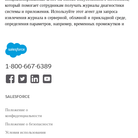
который помогает сотрудникам получать журналы диагностики
системы и приложения. Используйте этот агент для запроса
извлечения журнала в серверной, облачной и прикладной среде,
определения параметров, например, временных промежутков и
уровней журнала, а также для облегчения безопасной доставки.
Этот агент предоставляет телеметрию для анализа первопричин.
ТРЕБУЕМЫЕ ВЕРСИИ
Доступно в версиях: Lightning Experience
1-800-667-6389
Доступно в версиях:
Enterprise
,
Performance
и
Unlimited
Edition с Agentforce IT Service.
Элементы каталога услуг
SALESFORCE
Этот специализированный агент автоматически использует эти
шаблоны SCI для выполнения запроса. Вы можете настроить
Положение о
дополнительные шаблоны элементов каталога услуг для поддержки
конфиденциальности
похожих приложений и типов запросов.
Положение о безопасности
Запрос системных журналов
Условия использования