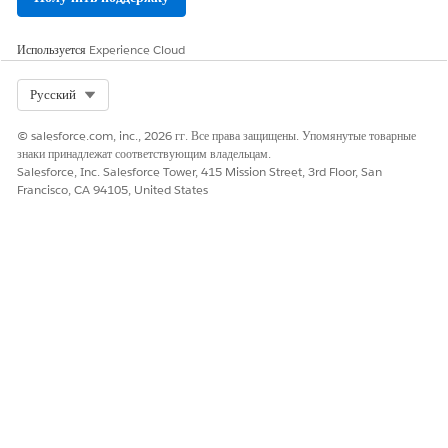
клиентов.
Агент на основе искусственного интеллекта: Я могу забрать
Используется
Experience Cloud
эти журналы. Прежде чем продолжить, вам нужны только
журналы уровня ОШИБКИ или мне также добавить уровень
Select Org
Русский
ПРЕДУПРЕЖДЕНИЯ?
Райан: Уровень ОШИБКИ вполне подходит, и отфильтруйте
© salesforce.com, inc., 2026 гг. Все права защищены. Упомянутые товарные
конечную точку /api/платежей, если возможно.
знаки принадлежат соответствующим владельцам.
Агент на основе искусственного интеллекта: Ваш запрос на
Salesforce, Inc. Salesforce Tower, 415 Mission Street, 3rd Floor, San
извлечение журнала завершен. Журналы уровня ошибок из
Francisco, CA 94105, United States
производственного API для конечной точки /api/платежей
за последние 24 часа были безопасно доставлены в область
S3 по адресу s3://logs/ryan-20260423/. Файл содержит
47 записей об ошибках. Вы можете загрузить его по ссылке,
отправленной на электронную почту.
ЭТА СТАТЬЯ РЕШИЛА ВАШУ ПРОБЛЕМУ?
Оставьте свой отзыв, чтобы мы могли стать лучше!