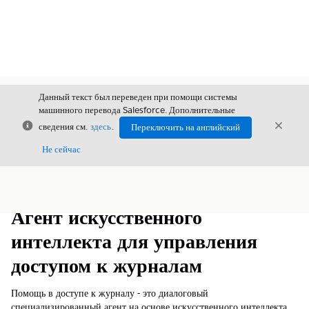
Данный текст был переведен при помощи системы
машинного перевода Salesforce. Дополнительные
Закрыть
Закры
сведения см.
здесь
.
Переключить на английский
Закрыт
Не сейчас
Содержание
Показать содержание
Агент искусственного
интеллекта для управления
доступом к журналам
Помощь в доступе к журналу - это диалоговый
специализированный агент на основе искусственного интеллекта,