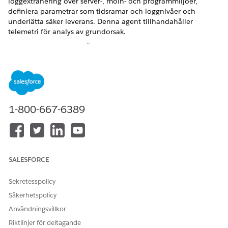
loggextrahering över server-, moln- och programmiljöer,
definiera parametrar som tidsramar och loggnivåer och
underlätta säker leverans. Denna agent tillhandahåller
telemetri för analys av grundorsak.
VERSIONER SOM KRÄVS
Tillgängliga i: Lightning Experience
Tillgängliga i:
Enterprise
,
Performance
och
Unlimited
Editions med Agentforce IT Service.
1-800-667-6389
Servicekatalogobjekt
Denna specialiserade agent använder automatiskt dessa SCI-
mallar för att uppfylla din begäran. Du kan konfigurera
SALESFORCE
ytterligare servicekatalogobjektmallar för att stödja liknande
program och begärantyper.
Sekretesspolicy
Begär systemloggar
Säkerhetspolicy
Användningsvillkor
Agentåtgärder
Riktlinjer för deltagande