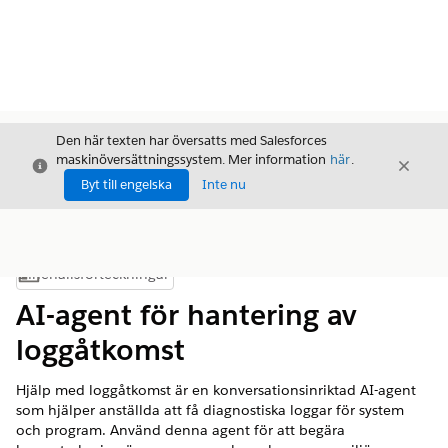
Den här texten har översatts med Salesforces
maskinöversättningssystem. Mer information
här
.
Stäng
Stäng
Stäng
Byt till engelska
Inte nu
Innehållsförteckningar
Visa innehållsförteckning
AI-agent för hantering av
loggåtkomst
Hjälp med loggåtkomst är en konversationsinriktad AI-agent
som hjälper anställda att få diagnostiska loggar för system
och program. Använd denna agent för att begära