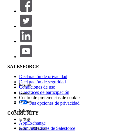
Filtros (0)
SELECCIONAR FILTROS
Agregar
Área de productos
Repercusión de función
SALESFORCE
Declaración de privacidad
Declaración de seguridad
English
Condiciones de uso
Directrices de participación
Français
Centro de preferencias de cookies
Deutsch
Sus opciones de privacidad
Edición
Italiano
COMMUNITY
日本語
AppExchange
Administradores de Salesforce
Español (México)