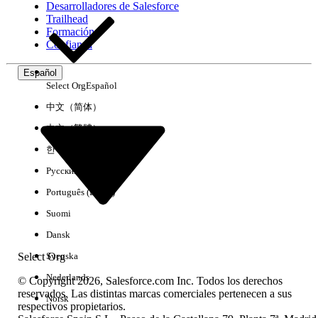
Desarrolladores de Salesforce
Trailhead
Experiencia
Formación
Confianza
Español
Select Org
Español
Borrar todo
Listo
中文（简体）
中文（繁體）
한국어
Русский
Português (Brasil)
Suomi
Dansk
Select Org
Svenska
Nederlands
© Copyright 2026, Salesforce.com Inc. Todos los derechos
reservados. Las distintas marcas comerciales pertenecen a sus
Norsk
respectivos propietarios.
No hay resultados