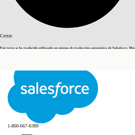
Buscar
Cerrar
Este texto se ha traducido utilizando un sistema de traducción automática de Salesforce. Más
Cambiar a inglés
Ahora no
información
aquí
.
Cerrar
Cerrar
1-800-667-6389