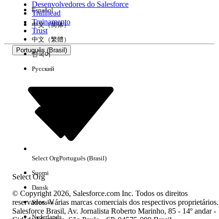
Desenvolvedores do Salesforce
Español
Trailhead
Experiência
Treinamento
中文（简体）
Trust
中文（繁體）
Português (Brasil)
한국어
Русский
Limpar tudo
Concluído
Select Org
Português (Brasil)
Suomi
Select Org
Dansk
© Copyright 2026, Salesforce.com Inc. Todos os direitos
reservados. Várias marcas comerciais dos respectivos proprietários.
Svenska
Salesforce Brasil, Av. Jornalista Roberto Marinho, 85 - 14º andar -
Sem resultados
Nederlands