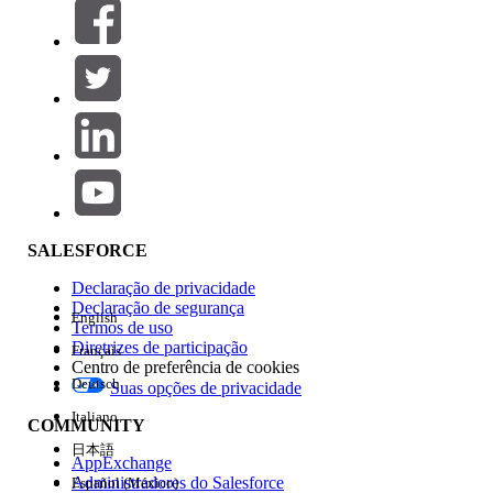
Filtros (0)
SELECIONAR FILTROS
Adicionar
Área de produtos
Impacto do recurso
SALESFORCE
Declaração de privacidade
Declaração de segurança
English
Termos de uso
Diretrizes de participação
Français
Centro de preferência de cookies
Deutsch
Suas opções de privacidade
Edição
Italiano
COMMUNITY
日本語
AppExchange
Administradores do Salesforce
Español (México)