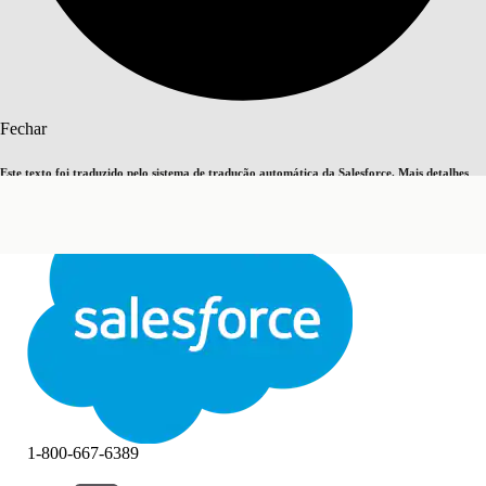
Pesquisar
Fechar
Este texto foi traduzido pelo sistema de tradução automática da Salesforce. Mais detalhes
Alternar para inglês
Agora não
aqui
.
Fechar
Fechar
1-800-667-6389