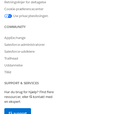
Anmod om VPN-adgang
Retningslinjer for deltagelse
Cookie-præferencecenter
Agenthandlinger
Uw privacybeslissingen
Disse handlinger kører automatisk under din samtale med
den specialiserede agent.
COMMUNITY
Besvar spørgsmål med Knowledge
AppExchange
Hent berettigede servicekatalogelementer
Salesforce-administratorer
Udfør forløb for servicekatalogelement
Hent produkt lanceringskort
Salesforce-udviklere
Opret hændelse for medarbejder
Trailhead
Uddannelse
Tillid
SUPPORT & SERVICES
EXAMPLE
Anmodning om VPN-adgang til fjernarbejde
Har du brug for hjælp? Find flere
Scenarie: Ny medarbejder Olivia har brug for VPN-adgang
ressourcer, eller få kontakt med
en ekspert.
for at oprette forbindelse til virksomhedssystemer
hjemmefra.
Få support