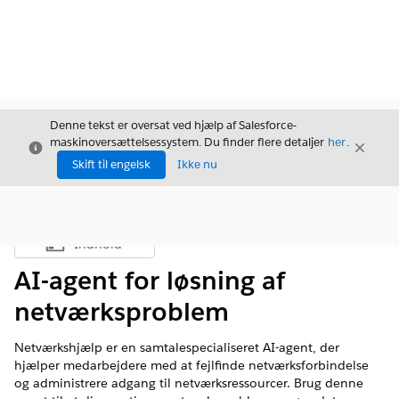
Denne tekst er oversat ved hjælp af Salesforce-
maskinoversættelsessystem. Du finder flere detaljer
her
.
Luk
Luk
Luk
Skift til engelsk
Ikke nu
Indhold
Vis indholdsfortegnelse
AI-agent for løsning af
netværksproblem
Netværkshjælp er en samtalespecialiseret AI-agent, der
hjælper medarbejdere med at fejlfinde netværksforbindelse
og administrere adgang til netværksressourcer. Brug denne