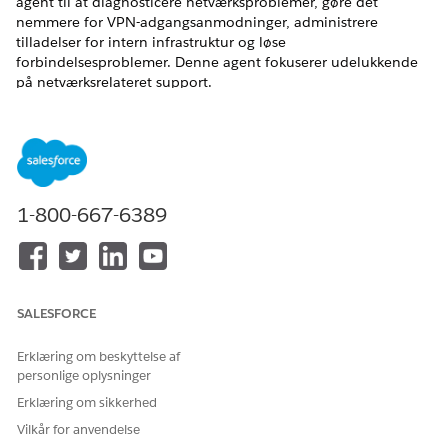
agent til at diagnosticere netværksproblemer, gøre det
nemmere for VPN-adgangsanmodninger, administrere
tilladelser for intern infrastruktur og løse
forbindelsesproblemer. Denne agent fokuserer udelukkende
på netværksrelateret support.
EDITIONSHEADING
Tilgængelig i: Lightning Experience
Tilgængelig i:
Enterprise
,
Performance
og
Unlimited
Edition
1-800-667-6389
med Agentforce IT Service.
Servicekatalogelementer
Denne specialiserede agent bruger automatisk disse SCI-
SALESFORCE
skabeloner til at fuldføre din anmodning. Du kan konfigurere
yderligere servicekatalogelementskabeloner til at understøtte
Erklæring om beskyttelse af
lignende applikationer og anmodningstyper.
personlige oplysninger
Anmod om oprettelse af DNS-registrering
Erklæring om sikkerhed
Anmodning om tilladelsesliste-IP eller website
Vilkår for anvendelse
Rapportnetværksproblem